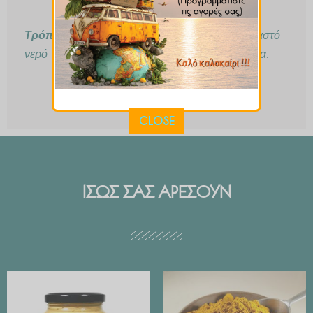
Τρόπος Παρασκευής :
1 κγλ σε μία κούπα βραστό
νερό για 10-15 λεπτά. Πίνετε 2-3 φορές την ημέρα.
CLOSE
ΙΣΩΣ ΣΑΣ ΑΡΕΣΟΥΝ
Price
range:
€ 2.99