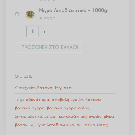
Μίγμα Λιποδιαλυτικό – 1000gr
€
33.90
-
+
ΠΡΟΣΘΉΚΗ ΣΤΟ ΚΑΛΆΘΙ
SKU
2287
Categories
Βότανα
,
Μίγματα
Tags
αδυνάτισμα
,
αποβολή υγρών
,
βότανα
,
βότανα αγορά
,
βότανα αγορά online
,
λιποδιαλυτικό
,
μείωση κατακράτησης υγρών
,
μίγμα
βοτάνων
,
μίγμα λιποδιαλυτικό
,
σωματικό λίπος