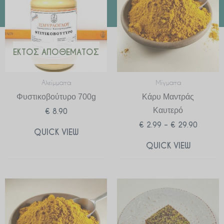
through
€ 29.90
ΕΚΤΌΣ ΑΠΟΘΈΜΑΤΟΣ
Αλείμματα
Μίγματα
Φυστικοβούτυρο 700g
Κάρυ Μαντράς
Καυτερό
€
8.90
€
2.99
–
€
29.90
QUICK VIEW
QUICK VIEW
Price
range:
€ 2.99
through
€ 29.90