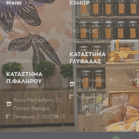
Menu
ESHOP
ΑΡΧΙΚΗ ΣΕΛΙΔΑ
Ο ΛΟΓΑΡΙΑΣΜΟΣ ΜΟΥ
Η ΕΤΑΙΡΙΑ
ΟΡΟΙ ΧΡΗΣΗΣ
ΠΡΟΙΟΝΤΑ / ESHOP
ΠΡΟΣΩΠΙΚΑ ΔΕΔΟΜΕΝΑ
BLOG
ΚΑΤΑΣΤΗΜΑ
ΕΠΙΚΟΙΝΩΝΙΑ
ΓΛΥΦΑΔΑΣ
ΚΑΤΑΣΤΗΜΑ
Δημ. Γούναρη 181,
Π.ΦΑΛΗΡΟΥ
Γλυφάδα
Τηλέφωνο: 2111160803
Αγίου Αλεξάνδρου 23,
Παλαιό Φάληρο
Τηλέφωνο: 2130259613