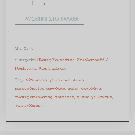
-
+
ή
Cranberry
ΠΡΟΣΘΉΚΗ ΣΤΟ ΚΑΛΆΘΙ
ποσότητα
SKU
5378
Categories
Πλάκες Σοκολάτας
,
Σοκολατοειδή /
Γλυκίσματα
,
Χωρίς Ζάχαρη
Tags
62% κακάο
,
γλυκαντικό stevia
,
καβουρδισμένο αμύγδαλο
,
μαύρη σοκολάτα
,
πλάκες σοκολάτας
,
σοκολάτα
,
φυσικό γλυκαντικό
,
χωρίς-ζάχαρη