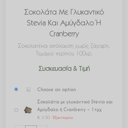
Σοκολάτα Με Γλυκαντικό
Stevia Και Αμύγδαλο Ή
Cranberry
Σοκολατένια απόλαυση χωρίς ζάχαρη.
Τεμάχιο περίπου 100γρ.
Συσκευασία & Τιμή
Σοκολάτα
Choose an option
με
γλυκαντικό
Σοκολάτα με γλυκαντικό Stevia και
Stevia
Αμύγδαλο ή Cranberry – 1τμχ
και
€
3.50
Εξαντλημένο
Αμύγδαλο