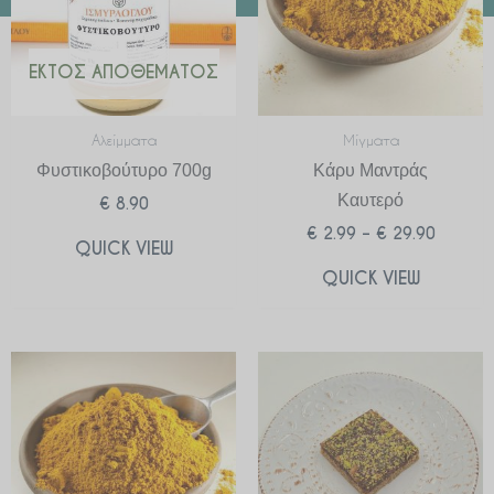
ΕΚΤΌΣ ΑΠΟΘΈΜΑΤΟΣ
Αλείμματα
Μίγματα
Φυστικοβούτυρο 700g
Κάρυ Μαντράς
Καυτερό
€
8.90
€
2.99
–
€
29.90
QUICK VIEW
QUICK VIEW
Price
range:
€ 2.99
through
€ 29.90