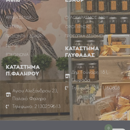
Menu
ESHOP
ΑΡΧΙΚΗ ΣΕΛΙΔΑ
Ο ΛΟΓΑΡΙΑΣΜΟΣ ΜΟΥ
Η ΕΤΑΙΡΙΑ
ΟΡΟΙ ΧΡΗΣΗΣ
ΠΡΟΙΟΝΤΑ / ESHOP
ΠΡΟΣΩΠΙΚΑ ΔΕΔΟΜΕΝΑ
BLOG
ΚΑΤΑΣΤΗΜΑ
ΕΠΙΚΟΙΝΩΝΙΑ
ΓΛΥΦΑΔΑΣ
ΚΑΤΑΣΤΗΜΑ
Δημ. Γούναρη 181,
Π.ΦΑΛΗΡΟΥ
Γλυφάδα
Τηλέφωνο: 2111160803
Αγίου Αλεξάνδρου 23,
Παλαιό Φάληρο
Τηλέφωνο: 2130259613
0