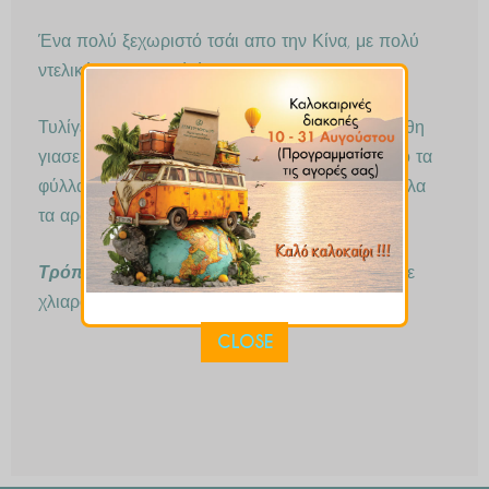
Ένα πολύ ξεχωριστό τσάι απο την Κίνα, με πολύ
ντελικάτο και γλυκό άρωμα.
Τυλίγεται στο χέρι φύλλο φύλλο τσαί μαζί με άνθη
γιασεμιού. Καθώς εμβαπτίζονται στο ζεστό νερό τα
φύλλα και τα άνθη ανοίγουν αποκαλύπτοντας όλα
τα αρώματα που κρύβονται μέσα τους.
Τρόπος παρασκευής:
3-4 μπαλάκια τσαγιού σε
χλιαρό νερό 60 – 70 βαθμών για 3′-5′
CLOSE