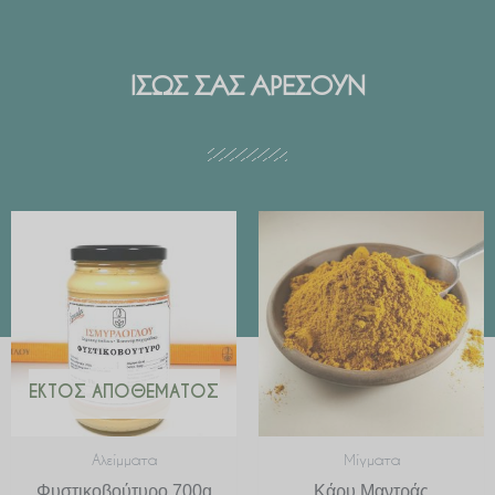
ΙΣΩΣ ΣΑΣ ΑΡΕΣΟΥΝ
Price
range:
€ 2.99
through
€ 29.90
ΕΚΤΌΣ ΑΠΟΘΈΜΑΤΟΣ
Αλείμματα
Μίγματα
Φυστικοβούτυρο 700g
Κάρυ Μαντράς