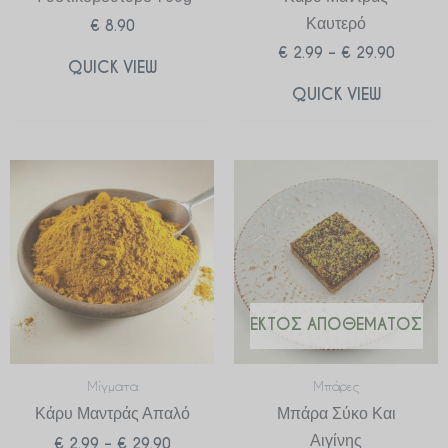
Καυτερό
€
8.90
€
2.99
–
€
29.90
QUICK VIEW
QUICK VIEW
Price
range:
€ 2.99
through
€ 29.90
ΕΚΤΌΣ ΑΠΟΘΈΜΑΤΟΣ
Μίγματα
Μπάρες
Κάρυ Μαντράς Απαλό
Μπάρα Σύκο Και
Αιγίνης
€
2.99
–
€
29.90