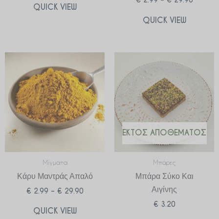
QUICK VIEW
QUICK VIEW
Price
range:
€ 2.99
through
€ 29.90
ΕΚΤΌΣ ΑΠΟΘΈΜΑΤΟΣ
Μίγματα
Μπάρες
Κάρυ Μαντράς Απαλό
Μπάρα Σύκο Και
Αιγίνης
€
2.99
–
€
29.90
€
3.20
QUICK VIEW