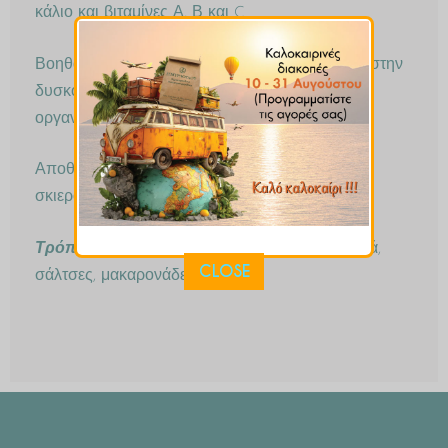
κάλιο και βιταμίνες Α, Β και C.
Βοηθάει στην απώλεια βάρους, στην πέψη και στην
δυσκοιλιότητα. Εχει αποτοξινωτική δράση στο
οργανισμό, ιδιαίτερα για τους καπνιστές.
Αποθηκεύεται σε γυάλινο αεροστεγές βάζο, σε
σκιερό και δροσερό μέρος.
Τρόπος Χρήσης
: σε σούπες, όσπρια, κρεατικά,
CLOSE
σάλτσες, μακαρονάδες