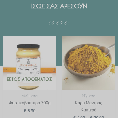
ΙΣΩΣ ΣΑΣ ΑΡΕΣΟΥΝ
Price
range:
€ 2.99
through
€ 29.90
ΕΚΤΌΣ ΑΠΟΘΈΜΑΤΟΣ
Αλείμματα
Μίγματα
Φυστικοβούτυρο 700g
Κάρυ Μαντράς
Καυτερό
€
8.90
€
2.99
–
€
29.90