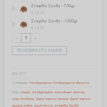
Σταφίδα Ξανθή – 750gr
€
10.13
Σταφίδα Ξανθή – 1000gr
€
13.50
-
+
ΠΡΟΣΘΉΚΗ ΣΤΟ ΚΑΛΆΘΙ
SKU
2717
Categories
Αποξηραμένα
,
Αποξηραμένα Φρούτα
Tags
vegan
,
αποξηραμένη
,
κορινθιακή
,
κρητική
,
νέας εσοδείας
,
ξηροί καρποί αγορά
,
ξηροί καρποί
αγορά online
,
σουλτανίνα
,
σταφίδα ξανθή