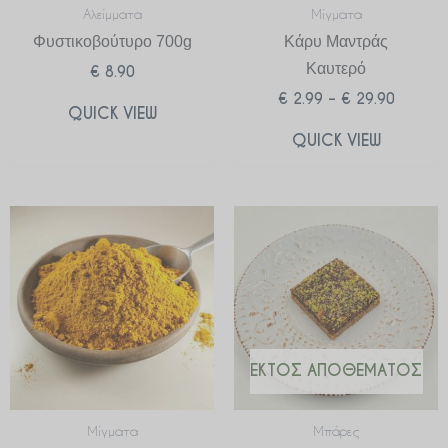
Αλείμματα
Μίγματα
Φυστικοβούτυρο 700g
Κάρυ Μαντράς
Καυτερό
€
8.90
€
2.99
–
€
29.90
QUICK VIEW
QUICK VIEW
Price
range:
€ 2.99
through
€ 29.90
ΕΚΤΌΣ ΑΠΟΘΈΜΑΤΟΣ
Μίγματα
Μπάρες