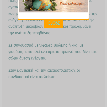
Πετυχημένη εναλλακτική τροφή για τα παιδιά που
αγαπούν πολύ τη ζάχαρη. Μια χούφτα σταφίδες
καθημερινά, στο σπίτι ή στο σχολείο, ικανοποιεί την
ανάγκη για γλυκό ενώ παράλληλα καταστέλλει την
CLOSE
ανάπτυξη μικροβίων στο στόμα και προλαμβάνει
την ανάπτυξη τερηδόνας.
Σε συνδυασμό με νιφάδες βρώμης ή /και με
γιαούρτι, αποτελεί ένα άριστο πρωινό που δίνει στο
σώμα άμεση ενέργεια.
Στην μαγειρική και την ζαχαροπλαστική, οι
συνδυασμοί είναι ατελείωτοι….