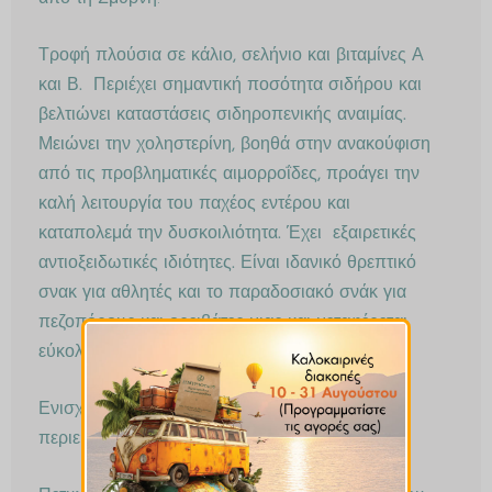
Τροφή πλούσια σε κάλιο, σελήνιο και βιταμίνες Α
και Β.
Περιέχει σημαντική ποσότητα σιδήρου και
βελτιώνει καταστάσεις σιδηροπενικής αναιμίας.
Μειώνει την χοληστερίνη, βοηθά στην ανακούφιση
από τις προβληματικές αιμορροΐδες, προάγει την
καλή λειτουργία του παχέος εντέρου και
καταπολεμά την δυσκοιλιότητα. Έχει
εξαιρετικές
αντιοξειδωτικές ιδιότητες.
Είναι ι
δανικό θρεπτικό
σνακ για αθλητές και το παραδοσιακό σνάκ για
πεζοπόρους και ορειβάτες μιας και μεταφέρεται
εύκολα προσφέροντας άμεση ενέργεια.
Ενισχύει
την σεξουαλική απόδοση λόγω της
περιεκτικότητας στο αμινοξύ αργινίνη.