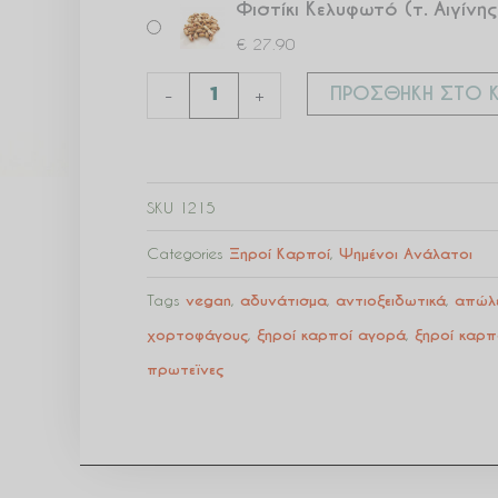
Φιστίκι Κελυφωτό (τ. Αιγίν
€
27.90
ΠΡΟΣΘΉΚΗ ΣΤΟ Κ
-
+
SKU
1215
Categories
Ξηροί Καρποί
,
Ψημένοι Ανάλατοι
Tags
vegan
,
αδυνάτισμα
,
αντιοξειδωτικά
,
απώλε
χορτοφάγους
,
ξηροί καρποί αγορά
,
ξηροί καρπ
πρωτεϊνες