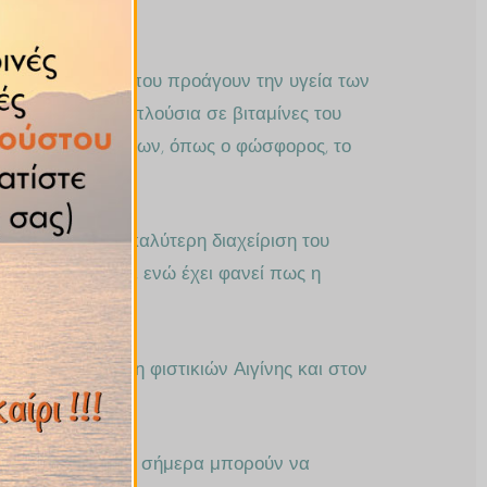
θίνη, συστατικά που προάγουν την υγεία των
ην άλλη, είναι πλούσια σε βιταμίνες του
ν και ιχνοστοιχείων, όπως ο φώσφορος, το
αι και με την καλύτερη διαχείριση του
θερμιδικά σνακ, ενώ έχει φανεί πως η
όζης.
στην κατανάλωση φιστικιών Αιγίνης και στον
ητά τους σε:
που αποδεδειγμένα σήμερα μπορούν να