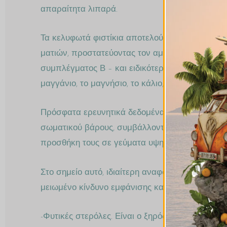
απαραίτητα λιπαρά.
Τα κελυφωτά φιστίκια αποτελούν ένα είδος ξηρο
ματιών, προστατεύοντας τον αμφιβληστροειδή απ
συμπλέγματος Β – και ειδικότερα βιταμίνη Β1 κ
μαγγάνιο, το μαγνήσιο, το κάλιο, ο ψευδάργυρος 
Πρόσφατα ερευνητικά δεδομένα δείχνουν πως η 
σωματικού βάρους, συμβάλλοντας στην επίτευξη
προσθήκη τους σε γεύματα υψηλού γλυκαιμικού 
Στο σημείο αυτό, ιδιαίτερη αναφορά θα ήταν σ
μειωμένο κίνδυνο εμφάνισης καρδιαγγειακών νοη
-Φυτικές στερόλες. Είναι ο ξηρός καρπός με τη