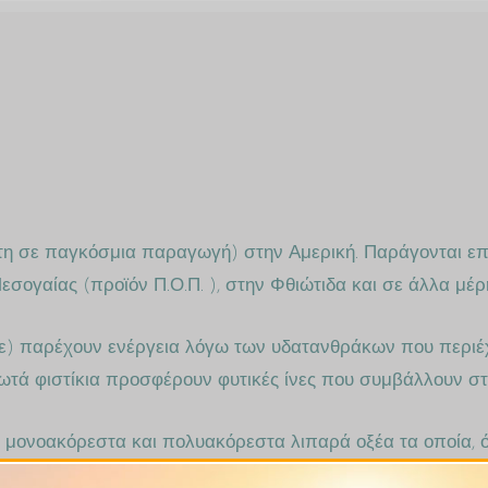
τη σε παγκόσμια παραγωγή) στην Αμερική. Παράγονται επ
εσογαίας (προϊόν Π.Ο.Π. ), στην Φθιώτιδα και σε άλλα μέρ
υμε) παρέχουν ενέργεια λόγω των υδατανθράκων που περι
ωτά φιστίκια προσφέρουν φυτικές ίνες που συμβάλλουν στη
ό μονοακόρεστα και πολυακόρεστα λιπαρά οξέα τα οποία, 
ιαγγειακό σύστημα. Παράλληλα, διαθέτουν υψηλή αναλογί