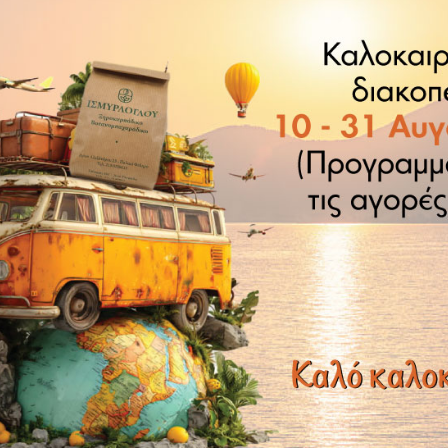
ύ καρπού με υψηλή περιεκτικότητα σε λουτεΐνη και ζεαξαν
ό την επιβλαβή δράση της υπεριώδους ακτινοβολίας. Από τ
αι Β6 –, ενώ περιέχουν και υψηλά ποσά πολύτιμων μετάλλω
και ο σίδηρος.
κατανάλωση κελυφωτών φιστικιών ενδεχομένως να συνδέετ
 υψηλότερου αισθήματος κορεσμού συγκριτικά με άλλα ισο
δείκτη μειώνει σημαντικά τη μεταγευματική απόκριση γλυκ
ωστό να γίνει στη συσχέτιση που υπάρχει σήμερα ανάμεσα 
μάτων. Το γεγονός αυτό οφείλεται στην υψηλή περιεκτικότ
ν υψηλότερη περιεκτικότητα σε φυτικές στερόλες, ουσίες 