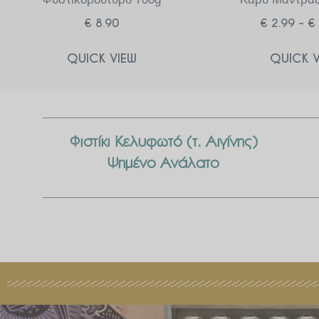
€
8.90
€
2.99
–
€
QUICK VIEW
QUICK V
Φιστίκι Κελυφωτό (τ. Αιγίνης)
Ψημένο Ανάλατο