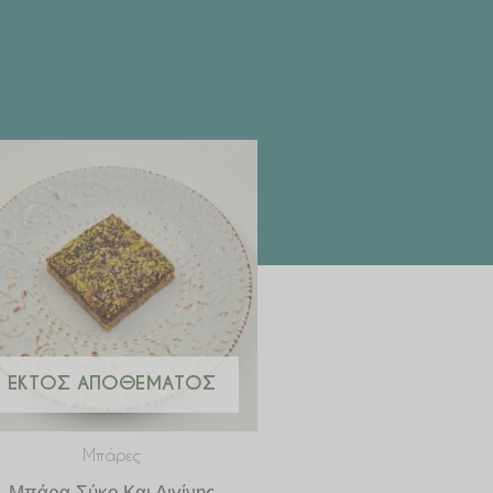
ΕΚΤΌΣ ΑΠΟΘΈΜΑΤΟΣ
Μπάρες
Μπάρα Σύκο Και Αιγίνης