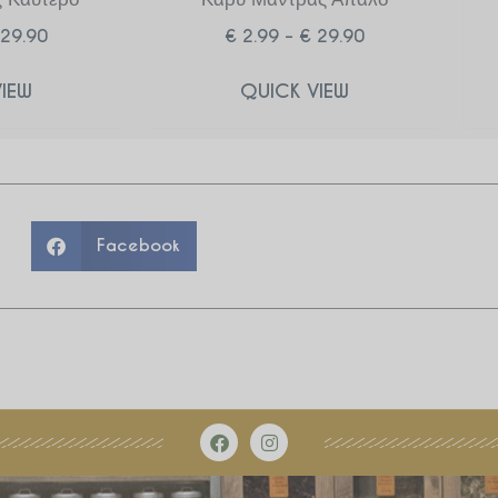
29.90
€
2.99
–
€
29.90
IEW
QUICK VIEW
Facebook
F
I
a
n
c
s
e
t