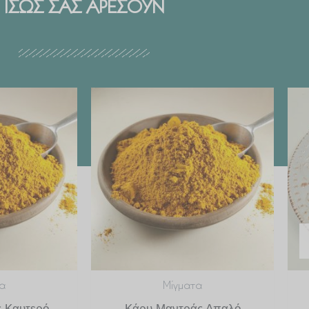
ΙΣΩΣ ΣΑΣ ΑΡΕΣΟΥΝ
Price
Price
range:
range:
€ 2.99
€ 2.99
through
through
€ 29.90
€ 29.90
α
Μίγματα
 Καυτερό
Κάρυ Μαντράς Απαλό