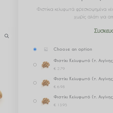
Φιστίκια κελυφωτά φρεσκοψημένα νέ
χωρίς αλάτι για α
Συσκευα
Φιστίκι
Choose an option
Κελυφωτό
(τ.
Φιστίκι Κελυφωτό (τ. Αιγίν
Αιγίνης)
€
2.79
Ψημένο
Φιστίκι Κελυφωτό (τ. Αιγίν
Ανάλατο
€
6.98
ποσότητα
Φιστίκι Κελυφωτό (τ. Αιγίν
€
13.95