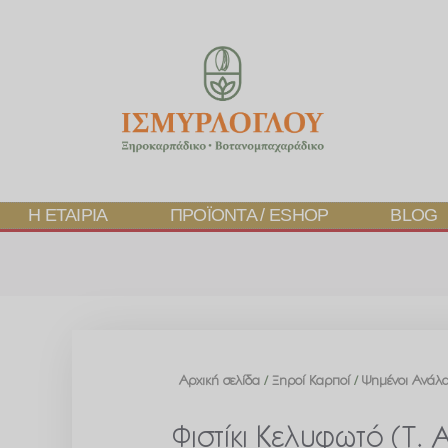
Η ΕΤΑΙΡΊΑ
ΠΡΟΪΌΝΤΑ / ESHOP
BLOG
Αρχική σελίδα
/
Ξηροί Καρποί
/
Ψημένοι Ανάλα
Φιστίκι Κελυφωτό (τ.