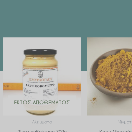
ΕΚΤΌΣ ΑΠΟΘΈΜΑΤΟΣ
Αλείμματα
Μίγματ
Φυστικοβούτυρο 700g
Κάρυ Μαντράς