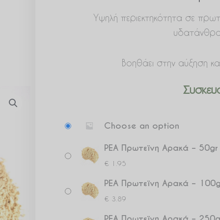
Υψηλή περιεκτηκότητα σε πρωτε
υδατάνθρακ
Βοηθάει στην αύξηση κα
Συσκευα
PEA
Choose an option
Πρωτεϊνη
Αρακά
PEA Πρωτεϊνη Αρακά – 50gr
ποσότητα
€
1.95
PEA Πρωτεϊνη Αρακά – 100g
€
3.89
PEA Πρωτεϊνη Αρακά – 250g