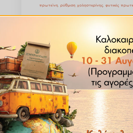
πρωτεϊνη
,
ρύθμιση χοληστερίνης
,
φυτικές πρωτε
νη
νο μπιζέλι. Έχει υψηλή περιεκτικότητα σε
πρωτεΐνη (85%
υδατάνθρακες και λιπαρά
και δεν περιέχει σόγια, γλουτέν