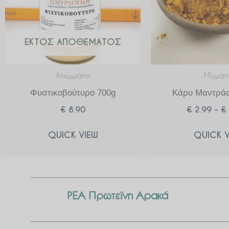
ΕΚΤΌΣ ΑΠΟΘΈΜΑΤΟΣ
Αλείμματα
Μίγματ
Φυστικοβούτυρο 700g
Κάρυ Μαντράς
€
8.90
€
2.99
–
€
QUICK VIEW
QUICK V
PEA Πρωτεϊνη Αρακά