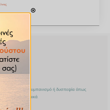
ϊνες
)
, δεν προκαλεί τυμπανισμό ή δυσπεψία όπως
η και γαλακτοκομικά.