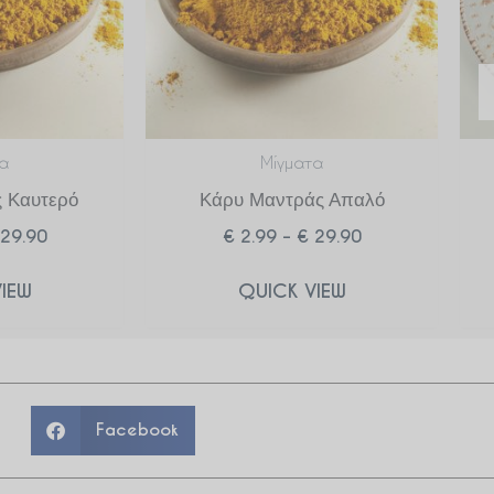
α
Μίγματα
 Καυτερό
Κάρυ Μαντράς Απαλό
29.90
€
2.99
–
€
29.90
IEW
QUICK VIEW
Facebook