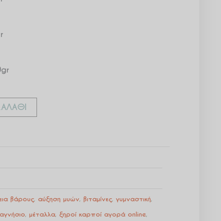
r
0gr
ΑΛΆΘΙ
ια βάρους
,
αύξηση μυών
,
βιταμίνες
,
γυμναστική
,
αγνήσιο
,
μέταλλα
,
ξηροί καρποί αγορά online
,