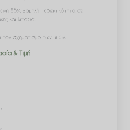
ϊνη 85%, χαμηλή περιεκτικότητα σε
ες και λιπαρά.
ι τον σχηματισμό των μυών.
σία & Τιμή
r
r