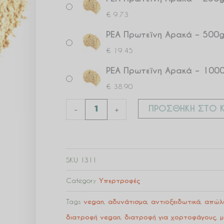
€
9.73
PEA Πρωτεϊνη Αρακά – 500g
€
19.45
PEA Πρωτεϊνη Αρακά – 100
€
38.90
ΠΡΟΣΘΉΚΗ ΣΤΟ Κ
-
+
SKU
1311
Category
Υπερτροφές
Tags
vegan
,
αδυνάτισμα
,
αντιοξειδωτικά
,
απώλε
διατροφή vegan
,
διατροφή για χορτοφάγους
,
μ