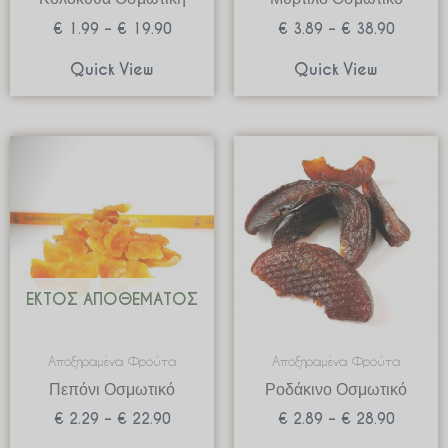
€
1.99
–
€
19.90
€
3.89
–
€
38.90
Quick View
Quick View
Price
Price
range:
range:
€ 2.29
€ 2.89
through
through
€ 22.90
€ 28.90
ΕΚΤΌΣ ΑΠΟΘΈΜΑΤΟΣ
Αποξηραμένα Φρούτα
Αποξηραμένα Φρούτα
Πεπόνι Οσμωτικό
Ροδάκινο Οσμωτικό
€
2.29
–
€
22.90
€
2.89
–
€
28.90