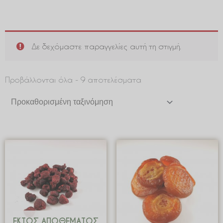
Δε δεχόμαστε παραγγελίες αυτή τη στιγμή.
Προβάλλονται όλα - 9 αποτελέσματα
Price
Price
range:
range:
€ 8.00
€ 2.19
through
through
€ 80.00
€ 21.9
ΕΚΤΌΣ ΑΠΟΘΈΜΑΤΟΣ