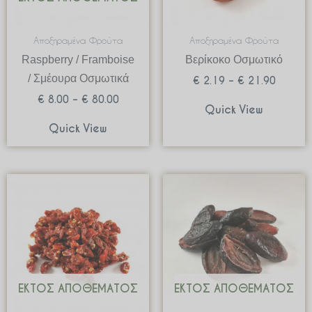
Αποξηραμένα Φρούτα
Αποξηραμένα Φρούτα
Raspberry / Framboise
Βερίκοκο Οσμωτικό
/ Σμέουρα Οσμωτικά
€
2.19
–
€
21.90
€
8.00
–
€
80.00
Quick View
Quick View
Price
Price
range:
range:
€ 3.48
€ 1.78
through
through
€ 34.80
€ 17.8
ΕΚΤΌΣ ΑΠΟΘΈΜΑΤΟΣ
ΕΚΤΌΣ ΑΠΟΘΈΜΑΤΟΣ