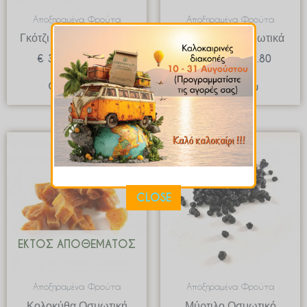
Αποξηραμένα Φρούτα
Αποξηραμένα Φρούτα
Γκότζι Μπέρι Οσμωτικό
Δαμάσκηνα Οσμωτικά
€
3.48
–
€
34.80
€
1.78
–
€
17.80
Quick View
Quick View
Price
Price
range:
range:
€ 1.99
€ 3.89
through
through
€ 19.90
€ 38.90
CLOSE
ΕΚΤΌΣ ΑΠΟΘΈΜΑΤΟΣ
Αποξηραμένα Φρούτα
Αποξηραμένα Φρούτα
Κολοκύθα Οσμωτική
Μύρτιλο Οσμωτικό