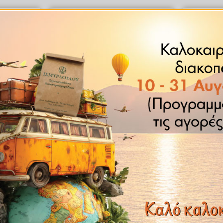
Price
Price
range:
range:
€ 0.79
€ 3.85
through
through
€ 7.90
€ 38.50
ί
Ξηροί Καρποί
όνι
Chips Λαχανικών
90
€
3.85
–
€
38.50
€
w
Quick View