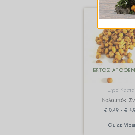
ΕΚΤΌΣ ΑΠΟΘΈ
Ξηροί Καρπο
Καλαμπόκι Σ
€
0.49
–
€
4.
Quick Vie