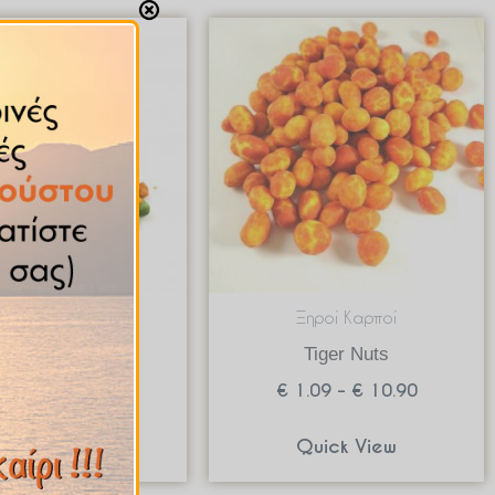
Price
Price
range:
range:
€ 0.85
€ 1.09
through
through
€ 8.50
€ 10.90
Ξηροί Καρποί
Ξηροί Καρποί
Cocktail Nuts
Tiger Nuts
0.85
–
€
8.50
€
1.09
–
€
10.90
Quick View
Quick View