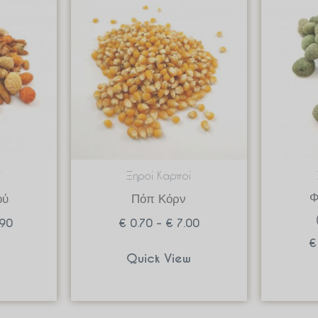
range:
range:
€ 1.79
€ 0.70
through
through
€ 17.90
€ 7.00
ί
Ξηροί Καρποί
Φ
ού
Πόπ Κόρν
90
€
0.70
–
€
7.00
€
w
Quick View