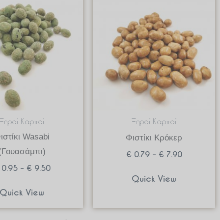
range:
range:
€ 0.95
€ 0.79
through
through
€ 9.50
€ 7.90
Ξηροί Καρποί
Ξηροί Καρποί
ιστίκι Wasabi
Φιστίκι Κρόκερ
(Γουασάμπι)
€
0.79
–
€
7.90
0.95
–
€
9.50
Quick View
Quick View