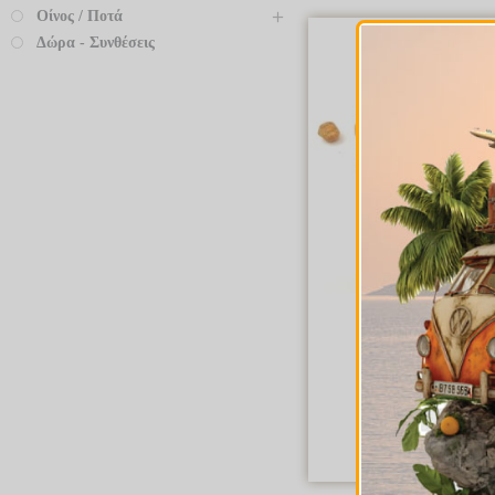
Οίνος / Ποτά
Δώρα - Συνθέσεις
Ξηροί Καρπο
Φιστίκι Πεπερ
€
0.79
–
€
7.
Quick Vie