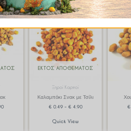
Price
Price
range:
range:
€ 0.49
€ 0.49
through
through
€ 4.90
€ 4.90
ΜΑΤΟΣ
ΕΚΤΌΣ ΑΠΟΘΈΜΑΤΟΣ
ί
Ξηροί Καρποί
νακ
Καλαμπόκι Σνακ με Τσίλι
Χου
90
€
0.49
–
€
4.90
€
w
Quick View