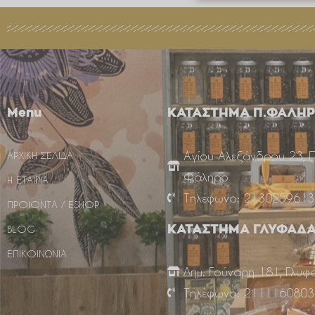
Menu
ΚΑΤΑΣΤΗΜΑ Π.ΦΑΛΗ
Αγίου Αλεξάνδρου 23, 
ΑΡΧΙΚΗ ΣΕΛΙΔΑ
Φάληρο
Η ΕΤΑΙΡΙΑ
Τηλέφωνο: 2130259613
ΠΡΟΙΟΝΤΑ / ESHOP
BLOG
ΚΑΤΑΣΤΗΜΑ ΓΛΥΦΑΔ
ΕΠΙΚΟΙΝΩΝΙΑ
Δημ. Γούναρη 181, Γλυφ
Τηλέφωνο: 2111160803