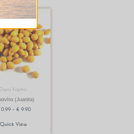
Price
range:
€ 0.99
through
€ 9.90
Ξηροί Καρποί
ανίτα (Juanita)
0.99
–
€
9.90
Quick View