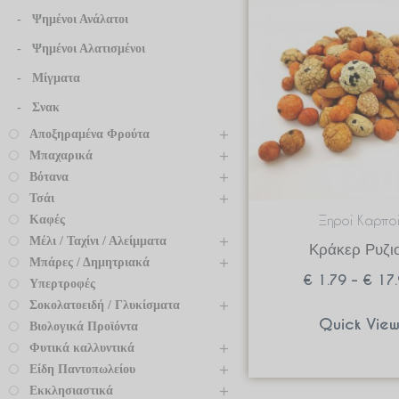
Ψημένοι Ανάλατοι
Ψημένοι Αλατισμένοι
Μίγματα
Σνακ
Αποξηραμένα Φρούτα
Μπαχαρικά
Βότανα
Τσάι
Καφές
Ξηροί Καρπο
Μέλι / Ταχίνι / Αλείμματα
Κράκερ Ρυζι
Μπάρες / Δημητριακά
€
1.79
–
€
17.
Υπερτροφές
Σοκολατοειδή / Γλυκίσματα
Quick Vie
Βιολογικά Προϊόντα
Φυτικά καλλυντικά
Είδη Παντοπωλείου
Εκκλησιαστικά