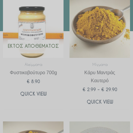
range:
€ 2.99
through
€ 29.90
ΕΚΤΌΣ ΑΠΟΘΈΜΑΤΟΣ
Αλείμματα
Μίγματα
Φυστικοβούτυρο 700g
Κάρυ Μαντράς
Καυτερό
€
8.90
€
2.99
–
€
29.90
QUICK VIEW
QUICK VIEW
Price
range: