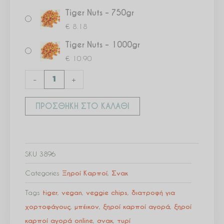
Tiger Nuts – 750gr
€
8.18
Tiger Nuts – 1000gr
€
10.90
-
+
ΠΡΟΣΘΉΚΗ ΣΤΟ ΚΑΛΆΘΙ
SKU
3896
Categories
Ξηροί Καρποί
,
Σνακ
Tags
tiger
,
vegan
,
veggie chips
,
διατροφή για
χορτοφάγους
,
μπέικον
,
ξηροί καρποί αγορά
,
ξηροί
καρποί αγορά online
,
σνακ
,
τυρί