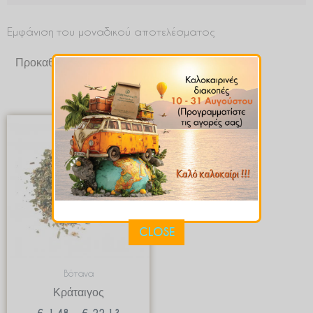
Εμφάνιση του μοναδικού αποτελέσματος
Price
range:
€ 1.48
through
€ 22.13
CLOSE
Βότανα
Κράταιγος