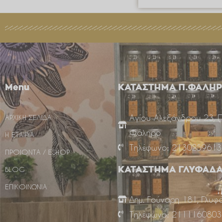
Menu
ΚΑΤΑΣΤΗΜΑ Π.ΦΑΛΗ
Αγίου Αλεξάνδρου 23, 
ΑΡΧΙΚΗ ΣΕΛΙΔΑ
Φάληρο
Η ΕΤΑΙΡΙΑ
Τηλέφωνο: 2130259613
ΠΡΟΙΟΝΤΑ / ESHOP
BLOG
ΚΑΤΑΣΤΗΜΑ ΓΛΥΦΑΔ
ΕΠΙΚΟΙΝΩΝΙΑ
Δημ. Γούναρη 181, Γλυφ
Τηλέφωνο: 2111160803