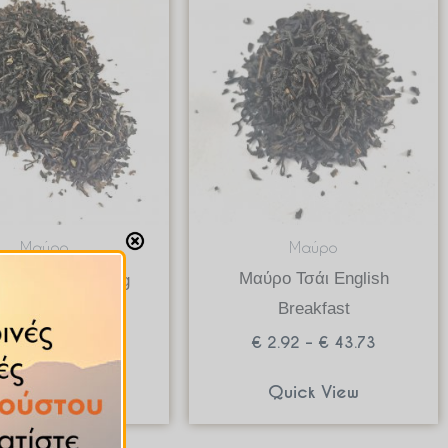
range:
range:
€ 3.50
€ 2.92
through
through
€ 52.43
€ 43.73
Μαύρο
Μαύρο
Μαύρο Τσάι English
ο Τσάι Darjeeling
Breakfast
3.50
–
€
52.43
€
2.92
–
€
43.73
Quick View
Quick View