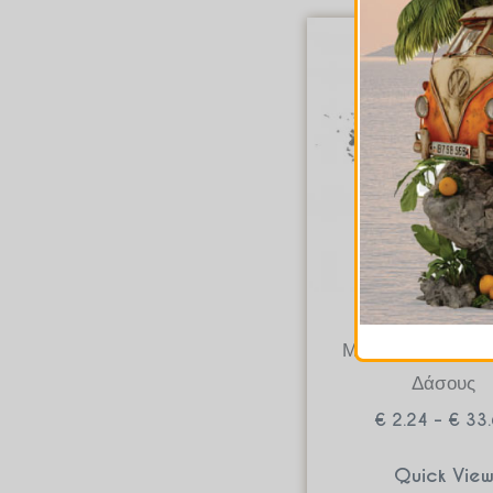
Μαύρο
Μαύρο Τσάι Φρού
Δάσους
€
2.24
–
€
33.
Quick Vie