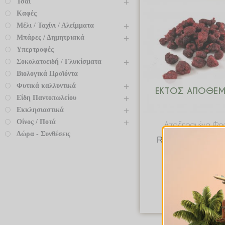
Τσάι
Καφές
Μέλι / Ταχίνι / Αλείμματα
Μπάρες / Δημητριακά
Υπερτροφές
Σοκολατοειδή / Γλυκίσματα
Βιολογικά Προϊόντα
Φυτικά καλλυντικά
ΕΚΤΌΣ ΑΠΟΘΈ
Είδη Παντοπωλείου
Εκκλησιαστικά
Οίνος / Ποτά
Αποξηραμένα Φρ
Δώρα - Συνθέσεις
Raspberry / Framb
Σμέουρα Οσμω
€
8.00
–
€
80.
Quick Vie