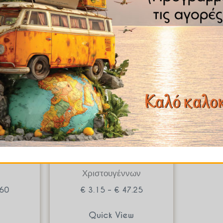
Price
Price
range:
range:
€ 2.24
€ 3.15
through
through
€ 33.60
€ 47.25
Μαύρο
τα του
Μαύρο Τσάι
Χριστουγέννων
60
€
3.15
–
€
47.25
w
Quick View