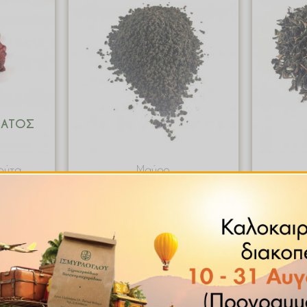
range:
range:
€ 8.00
€ 2.43
through
through
€ 80.00
€ 36.38
ΜΑΤΟΣ
ούτα
Μαύρο
oise /
Μαύρο Τσάι Assam Ινδίας
Μαύρ
τικά
€
2.43
–
€
36.38
€
00
Quick View
w