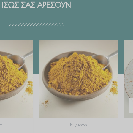
ΙΣΩΣ ΣΑΣ ΑΡΕΣΟΥΝ
Price
Price
range:
range:
€ 2.99
€ 2.99
through
through
€ 29.90
€ 29.90
α
Μίγματα