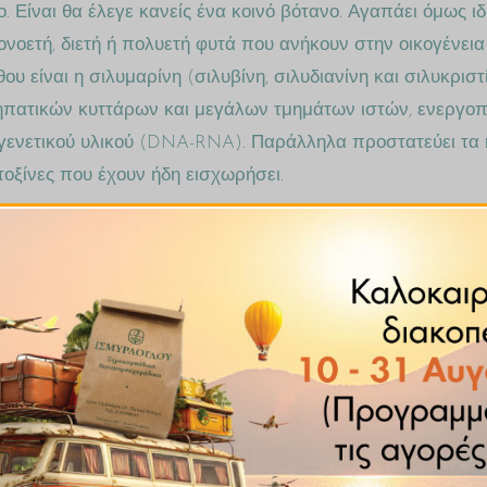
 Είναι θα έλεγε κανείς ένα κοινό βότανο. Αγαπάει όμως ιδ
νοετή, διετή ή πολυετή φυτά που ανήκουν στην οικογένει
 είναι η σιλυμαρίνη (σιλυβίνη, σιλυδιανίνη και σιλυκριστί
πατικών κυττάρων και μεγάλων τμημάτων ιστών, ενεργοπο
γενετικού υλικού (DNA-RNA). Παράλληλα προστατεύει τα ηπ
τοξίνες που έχουν ήδη εισχωρήσει.
υχρή έκθλιψη των σπόρων του και είναι πλούσιο σε πολυακ
 είναι προστατευτικό αντιφλεγμονώδες, και αντιτοξικό.
ού συστατικού Silymarin, το οποίο είναι γνωστό λόγω της θ
τος από τοξίνες όπως αλκοόλ, φάρμακα ή τοξίνες μυκήτων.
κές επιδράσεις του γαϊδουράγκαθο σε χρόνιες φλεγμονώδει
l η οποία βοηθά τα κύτταρα από το οξειδωτικό στρες – περ
η Ε.