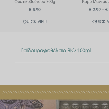
Φυστικοβούτυρο 700g
Κάρυ Μαντράς
€
8.90
€
2.99
–
€
QUICK VIEW
QUICK V
Γαϊδουραγκαθέλαιο BIO 100ml