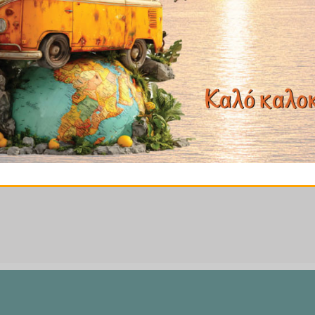
ι αλμυρό, ήπιο και έχει μια ελαφριά γεύση ξηρών καρπών
μορφή μιας θεραπείας ως συμπλήρωμα διατροφής για την π
 περίπτωση, θα πρέπει να χρησιμοποιείται μόνο κρύο, προ
προστατεύεται από το φως.