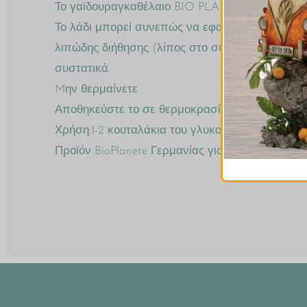
Το γαϊδουραγκαθέλαιο BIO PLANÈTE Marine είνα
Το λάδι μπορεί συνεπώς να εφαρμοστεί με τη 
λιπώδης διήθησης (λίπος στο συκώτι). Σε κάθε
συστατικά.
Mην θερμαίνετε.
Αποθηκεύστε το σε θερμοκρασία δωματίου και 
Χρήση:1-2 κουταλάκια του γλυκού ημερησίως
Προϊόν BioPlanete Γερμανίας για την ΒΙΟ-ΥΓΕΙΑ