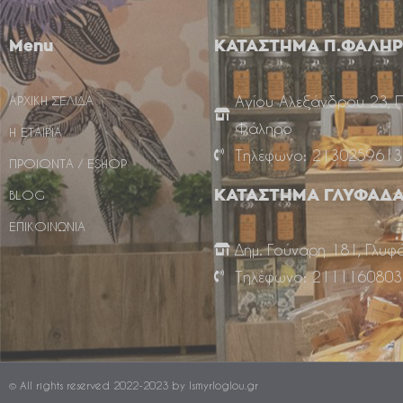
Menu
ΚΑΤΑΣΤΗΜΑ Π.ΦΑΛΗ
Αγίου Αλεξάνδρου 23, 
ΑΡΧΙΚΗ ΣΕΛΙΔΑ
Φάληρο
Η ΕΤΑΙΡΙΑ
Τηλέφωνο: 2130259613
ΠΡΟΙΟΝΤΑ / ESHOP
BLOG
ΚΑΤΑΣΤΗΜΑ ΓΛΥΦΑΔ
ΕΠΙΚΟΙΝΩΝΙΑ
Δημ. Γούναρη 181, Γλυφ
Τηλέφωνο: 2111160803
© All rights reserved 2022-2023 by Ismyrloglou.gr