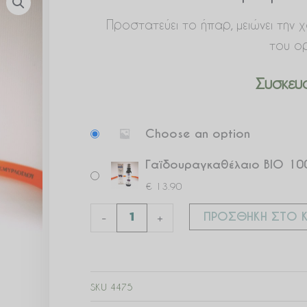
Προστατεύει το ήπαρ, μειώνει την 
του ο
Συσκευα
Γαϊδουραγκαθέλαιο
Choose an option
BIO
100ml
Γαϊδουραγκαθέλαιο BIO 100
ποσότητα
€
13.90
ΠΡΟΣΘΉΚΗ ΣΤΟ Κ
-
+
SKU
4475