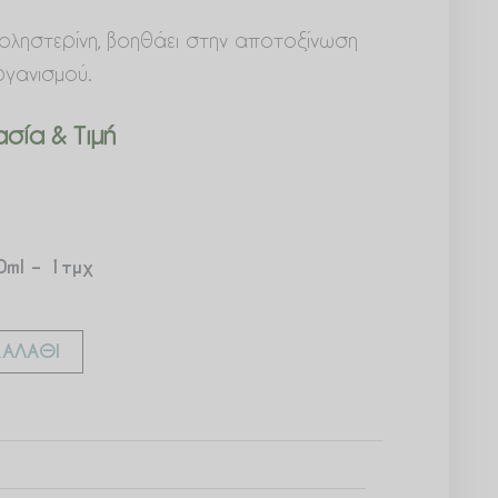
χοληστερίνη, βοηθάει στην αποτοξίνωση
ργανισμού.
σία & Τιμή
ml – 1τμχ
ΑΛΆΘΙ