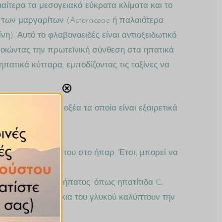
ιαίτερα τα μεσογειακά εύκρατα κλίματα και το
α των μαργαρίτων (Asteraceae ή παλαιότερα
νη). Αυτό το φλαβονοειδές είναι αντιοξειδωτικό.
ιώντας την πρωτεϊνική σύνθεση στα ηπατικά
ατικά κύτταρα, εμποδίζοντας τις τοξίνες να
όρεστα λιπαρά οξέα τα οποία είναι εξαιρετικά
ετικής επίδρασης του στο ήπαρ. Έτσι, μπορεί να
ς ασθένειες του ήπατος: όπως ηπατίτιδα C.
ίπου 2,5 κουταλάκια του γλυκού καλύπτουν την