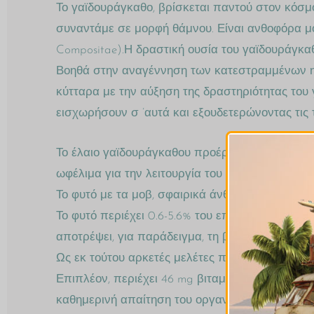
Το γαϊδουράγκαθο, βρίσκεται παντού στον κόσμο.
συναντάμε σε μορφή θάμνου. Είναι ανθοφόρα μο
Compositae).Η δραστική ουσία του γαϊδουράγκαθου
Βοηθά στην αναγέννηση των κατεστραμμένων η
κύτταρα με την αύξηση της δραστηριότητας του 
εισχωρήσουν σ ’αυτά και εξουδετερώνοντας τις 
Το έλαιο γαϊδουράγκαθου προέρχεται από την ψ
ωφέλιμα για την λειτουργία του οργανισμού.
Το φυτό με τα μοβ, σφαιρικά άνθη πιστεύεται ότι
Το φυτό περιέχει 0.6-5.6% του επιθυμητού ενεργ
αποτρέψει, για παράδειγμα, τη βλάβη του σώμα
Ως εκ τούτου αρκετές μελέτες περιγράφουν θετι
Επιπλέον, περιέχει 46 mg βιταμίνη E στα 100 m
καθημερινή απαίτηση του οργανισμού σε βιταμίν