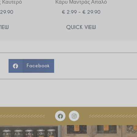
 Καυτερό
Κάρυ Μαντράς Απαλό
29.90
€
2.99
–
€
29.90
IEW
QUICK VIEW
Facebook
F
I
a
n
c
s
e
t
b
a