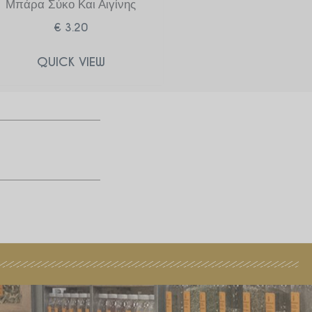
Μπάρα Σύκο Και Αιγίνης
€
3.20
QUICK VIEW