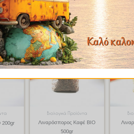
w
Quick View
ντα
Βιολογικά Προϊόντα
Βι
Λιναρόσπορος Καφέ BIO
Λινα
 200gr
500gr