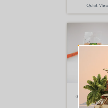
Quick Vie
Βιολογικά Προϊό
Κινόα Κόκκινη BI
€
3.20