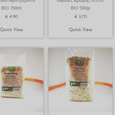
υδο Αφιλτράριστο
Νιφάδες Βρώμης Λεπτές
ΒΙΟ 750ml
ΒΙΟ 500gr
€
4.90
€
3.70
Quick View
Quick View