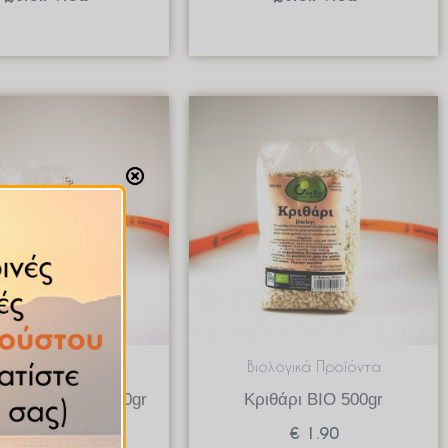
ολογικά Προϊόντα
Βιολογικά Προϊόντα
Τρίχρωμη BIO 300gr
Κριθάρι BIO 500gr
€
3.40
€
1.90