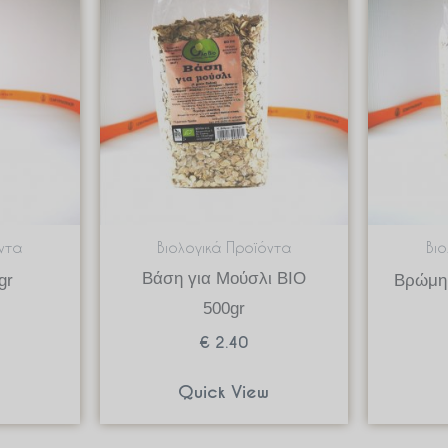
ντα
Βιολογικά Προϊόντα
Βι
Βάση για Μούσλι BIO
gr
Βρώμη
500gr
€
2.40
w
Quick View