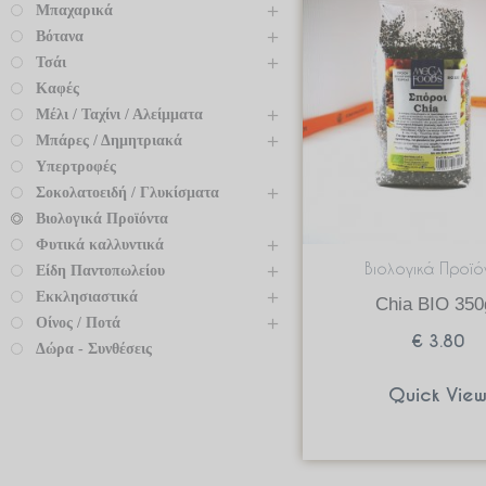
Μπαχαρικά
Βότανα
Τσάι
Καφές
Μέλι / Ταχίνι / Αλείμματα
Μπάρες / Δημητριακά
Υπερτροφές
Σοκολατοειδή / Γλυκίσματα
Βιολογικά Προϊόντα
Φυτικά καλλυντικά
Βιολογικά Προϊό
Είδη Παντοπωλείου
Εκκλησιαστικά
Chia BIO 350
Οίνος / Ποτά
€
3.80
Δώρα - Συνθέσεις
Quick Vie