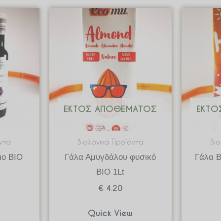
ΕΚΤΌΣ ΑΠΟΘΈΜΑΤΟΣ
ΕΚΤΌ
ντα
Βιολογικά Προϊόντα
Βι
ιο BIO
Γάλα Αμυγδάλου φυσικό
Γάλα 
BIO 1Lt
€
4.20
w
Quick View