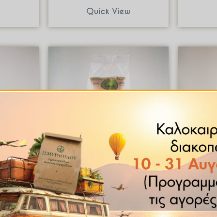
w
Quick View
ντα
Βιολογικά Προϊόντα
Βι
O 300gr
Κινόα Λευκή BIO 500gr
Κινόα 
€
4.50