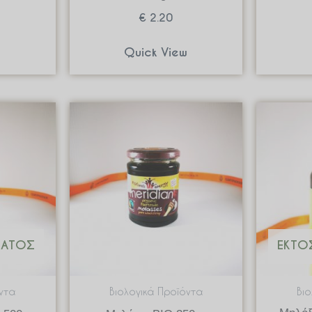
€
2.20
w
Quick View
ΜΑΤΟΣ
ΕΚΤΌ
ντα
Βιολογικά Προϊόντα
Βι