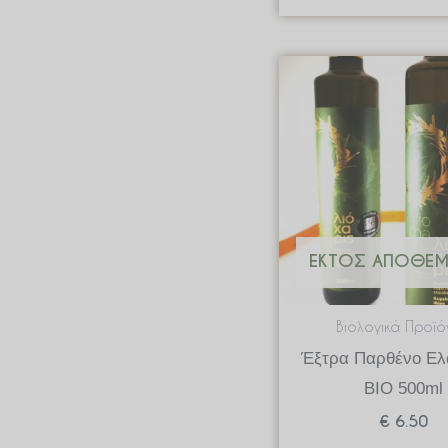
ΕΚΤΌΣ ΑΠΟΘΈ
Βιολογικά Προϊό
Έξτρα Παρθένο Ελ
ΒΙΟ 500ml
€
6.50