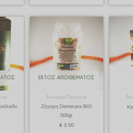
ΜΑΤΟΣ
ΕΚΤΌΣ ΑΠΟΘΈΜΑΤΟΣ
ντα
Βιολογικά Προϊόντα
Βι
αιόλαδο
Ζάχαρη Demerara BIO
Κα
500gr
€
3.50