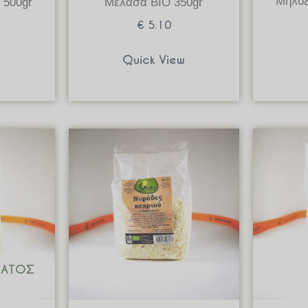
Μηλόξ
 500gr
Μελάσα ΒΙΟ 350gr
€
5.10
w
Quick View
ΜΑΤΟΣ