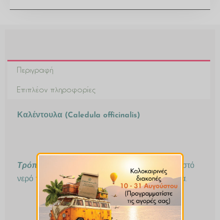
Περιγραφή
Επιπλέον πληροφορίες
Καλέντουλα (Caledula officinalis)
Τρόπος Παρασκευής:
1κγλ σε μια κούπα βραστό
νερό για 10′ – 15′ , πίνετε 2 με 3 φορές την ημέρα.