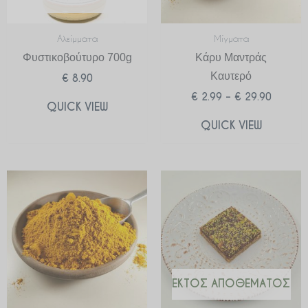
Αλείμματα
Μίγματα
Φυστικοβούτυρο 700g
Κάρυ Μαντράς
Καυτερό
€
8.90
€
2.99
–
€
29.90
QUICK VIEW
QUICK VIEW
Price
range:
€ 2.99
through
€ 29.90
ΕΚΤΌΣ ΑΠΟΘΈΜΑΤΟΣ