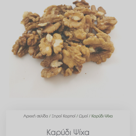
Αρχική σελίδα
/
Ξηροί Καρποί
/
Ωμοί
/ Καρύδι Ψίχα
Καρύδι Ψίχα