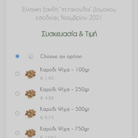
Ελληνική ξανθή “πεταλούδα” Δομοκού,
εσοδείας Νοεμβρίου 2021
Συσκευασία & Τιμή
Καρύδι
Choose an option
Ψίχα
ποσότητα
Καρύδι Ψίχα – 100gr
€
1.95
Καρύδι Ψίχα – 250gr
€
4.88
Καρύδι Ψίχα – 500gr
€
9.75
Καρύδι Ψίχα – 750gr
€
14.63