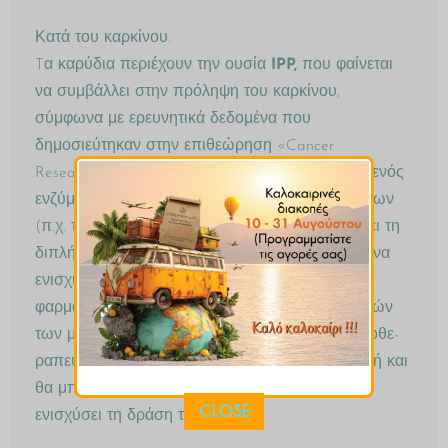
Κατά του καρκίνου.
Tα καρύδια περιέχουν την ουσία
IPP,
που φαίνεται
να συμβάλλει στην πρόληψη του καρκίνου,
σύμφωνα με ερευνητικά δεδομένα που
δημοσιεύτηκαν στην επιθεώρηση «Cancer
Research». Η ουσία αυτή καταστέλλει τη δράση ενός
ενζύμου που εμπλέκεται στη δημιουργία καρκίνων
(π.χ. των πνευμόνων και των ωοθηκών) και έχει τη
διπλή ιδιότητα να καταστρέφει τους όγκους και να
ενισχύει τη δράση των χημειοθεραπευτικών
φαρμάκων, που χρησιμοποιούνται εναντίον αυτών
των μορφών καρκίνου. Σε αντίθεση με τα χημειοθε­
ρα­πευτικά φάρμακα, η ουσία
IPP
δεν είναι τοξική και
θα μπορούσε να χορηγείται μαζί με αυτά για να
CLOSE
ενισχύσει τη δράση τους.