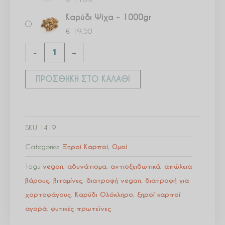
Καρύδι Ψίχα – 1000gr
€
19.50
-
+
ΠΡΟΣΘΉΚΗ ΣΤΟ ΚΑΛΆΘΙ
SKU
1419
Categories
Ξηροί Καρποί
,
Ωμοί
Tags
vegan
,
αδυνάτισμα
,
αντιοξειδωτικά
,
απώλεια
βάρους
,
βιταμίνες
,
διατροφή vegan
,
διατροφή για
χορτοφάγους
,
Καρύδι Ολόκληρο
,
ξηροί καρποί
αγορά
,
φυτικές πρωτεϊνες