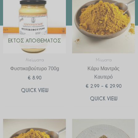
€ 2.99
through
€ 29.90
ΕΚΤΌΣ ΑΠΟΘΈΜΑΤΟΣ
Αλείμματα
Μίγματα
Φυστικοβούτυρο 700g
Κάρυ Μαντράς
Καυτερό
€
8.90
€
2.99
–
€
29.90
QUICK VIEW
QUICK VIEW
Price
range:
€ 2.99