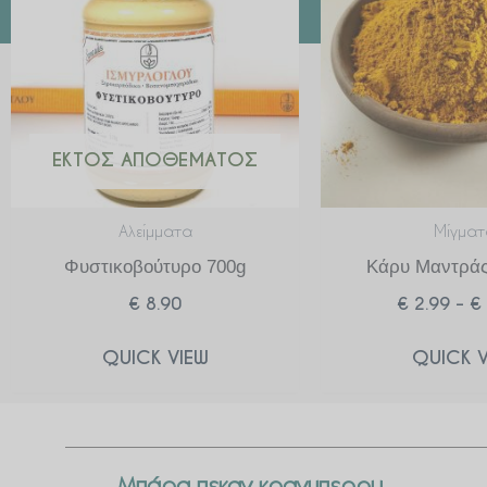
ΕΚΤΌΣ ΑΠΟΘΈΜΑΤΟΣ
Αλείμματα
Μίγματ
Φυστικοβούτυρο 700g
Κάρυ Μαντράς
€
8.90
€
2.99
–
€
QUICK VIEW
QUICK V