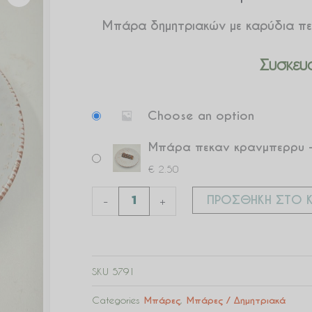
Μπάρα δημητριακών με καρύδια πεκ
Συσκευα
Μπάρα
Choose an option
πεκαν
κρανμπερρυ
Μπάρα πεκαν κρανμπερρυ 
ποσότητα
€
2.50
ΠΡΟΣΘΉΚΗ ΣΤΟ Κ
-
+
SKU
5791
Categories
Μπάρες
,
Μπάρες / Δημητριακά