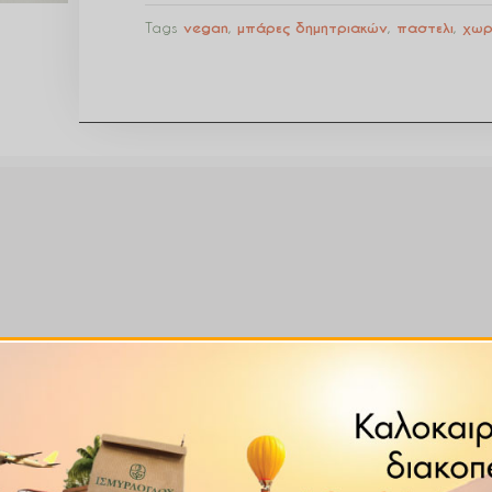
Tags
vegan
,
μπάρες δημητριακών
,
παστελι
,
χωρ
περρυ και σοκολάτα υγείας.
γραφείο, την νηστεία. Εξαιρετικός συνδυασμός γεύσεων κα
καρποί, φρούτα. Οι μπάρες μας είναι ωμές και χωρίς προσθή