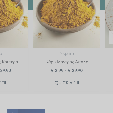
€ 29.90
€ 29.90
α
Μίγματα
 Καυτερό
Κάρυ Μαντράς Απαλό
29.90
€
2.99
–
€
29.90
IEW
QUICK VIEW