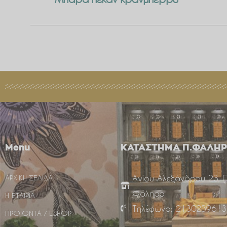
Μπάρα πεκαν κρανμπερρυ
Menu
ΚΑΤΑΣΤΗΜΑ Π.ΦΑΛΗ
Αγίου Αλεξάνδρου 23, 
ΑΡΧΙΚΗ ΣΕΛΙΔΑ
Φάληρο
Η ΕΤΑΙΡΙΑ
Τηλέφωνο: 2130259613
ΠΡΟΙΟΝΤΑ / ESHOP