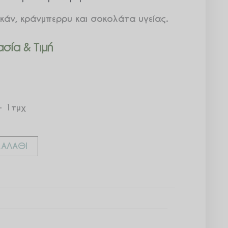
άν, κράνμπερρυ και σοκολάτα υγείας.
σία & Τιμή
– 1τμχ
ΑΛΆΘΙ