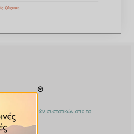
ίς-ζάχαρη
ι ωφέλιμων θρεπτικών συστατικών απο τα
κη ζάχαρης.