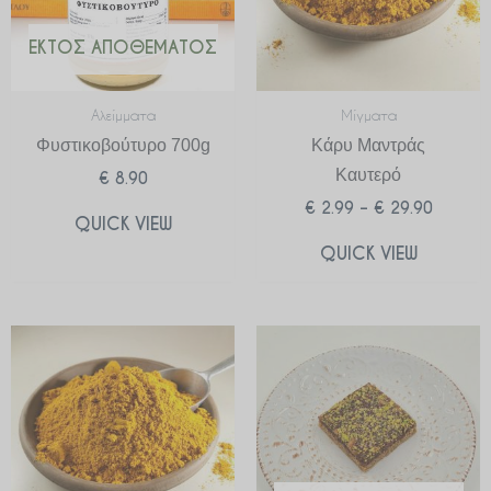
ΕΚΤΌΣ ΑΠΟΘΈΜΑΤΟΣ
Αλείμματα
Μίγματα
Φυστικοβούτυρο 700g
Κάρυ Μαντράς
Καυτερό
€
8.90
€
2.99
–
€
29.90
QUICK VIEW
QUICK VIEW
Price
range:
€ 2.99
through
€ 29.90