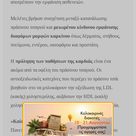
αποτρέπουν την εμφάνιση ασθενειών.
Μελέτες βρήκαν συσχέτιση μεταξύ κατανάλωσης
πράσινου τσαγιού και
μειωμένου κίνδυνου εμφάνισης
διαφόρων μορφών καρκίνου
όπως δέρματος, στήθους,
πνεύμονα, εντέρου, οισοφάγου και προστάτη.
Η
πρόληψη των παθήσεων της καρδιάς
είναι ένα
ακόμα από τα οφέλη του πράσινου τσαγιού. Οι
αντιοξειδωτικές κατεχίνες που περιέχει το πράσινο τσάι
βοηθούν στο να μπλοκάρουν την οξείδωση της LDL
(κακής
) χοληστερόλης,
αυξάνουν την HDL (καλή)
χοληστερόλη και βελτιώνουν την αρτηριακή λειτουργία.
«Καίει» το λίπος της κοιλιάς
. Έρευνα στο
Πανεπιστήμιο Tufts δείχνει ότι η επιγαλλοκατεχίνη στο