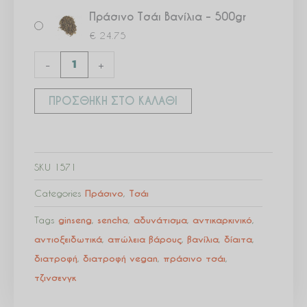
Πράσινο Τσάι Βανίλια – 500gr
€
24.75
-
+
ΠΡΟΣΘΉΚΗ ΣΤΟ ΚΑΛΆΘΙ
SKU
1571
Categories
Πράσινο
,
Τσάι
Tags
ginseng
,
sencha
,
αδυνάτισμα
,
αντικαρκινικό
,
αντιοξειδωτικά
,
απώλεια βάρους
,
βανίλια
,
δίαιτα
,
διατροφή
,
διατροφή vegan
,
πράσινο τσάι
,
τζινσενγκ