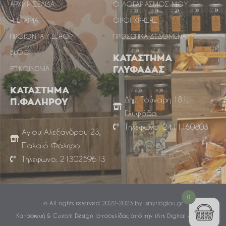
ΑΡΧΙΚΗ ΣΕΛΙΔΑ
Ο ΛΟΓΑΡΙΑΣΜΟΣ ΜΟΥ
Η ΕΤΑΙΡΙΑ
ΟΡΟΙ ΧΡΗΣΗΣ
ΠΡΟΙΟΝΤΑ / ESHOP
ΠΡΟΣΩΠΙΚΑ ΔΕΔΟΜΕΝΑ
BLOG
ΚΑΤΑΣΤΗΜΑ
ΕΠΙΚΟΙΝΩΝΙΑ
ΓΛΥΦΑΔΑΣ
ΚΑΤΑΣΤΗΜΑ
Δημ. Γούναρη 181,
Π.ΦΑΛΗΡΟΥ
Γλυφάδα
Τηλέφωνο: 2111160803
Αγίου Αλεξάνδρου 23,
Παλαιό Φάληρο
Τηλέφωνο: 2130259613
0
© All rights reserved 2022-2023 by Ismyrloglou.gr
Κατασκευή & Custom Design Ιστοσελίδας από την iArk Digital Agency