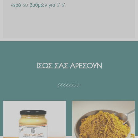
νερό 60 βαθμών για 3′-5′.
ΙΣΩΣ ΣΑΣ ΑΡΕΣΟΥΝ
Price
range:
€ 2.99
through
€ 29.90