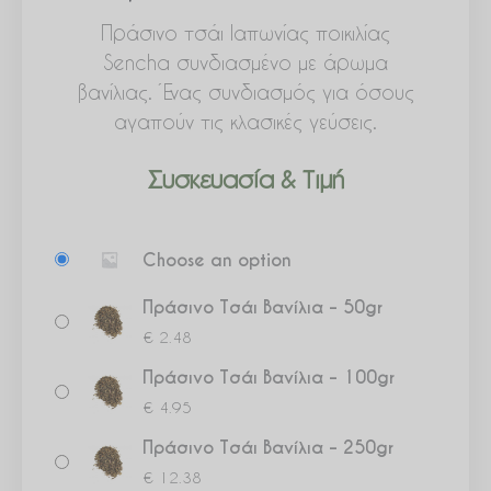
Πράσινο τσάι Ιαπωνίας ποικιλίας
Sencha συνδιασμένο με άρωμα
βανίλιας. Ένας συνδιασμός για όσους
αγαπούν τις κλασικές γεύσεις.
Συσκευασία & Τιμή
Πράσινο
Choose an option
Τσάι
Βανίλια
Πράσινο Τσάι Βανίλια – 50gr
ποσότητα
€
2.48
Πράσινο Τσάι Βανίλια – 100gr
€
4.95
Πράσινο Τσάι Βανίλια – 250gr
€
12.38