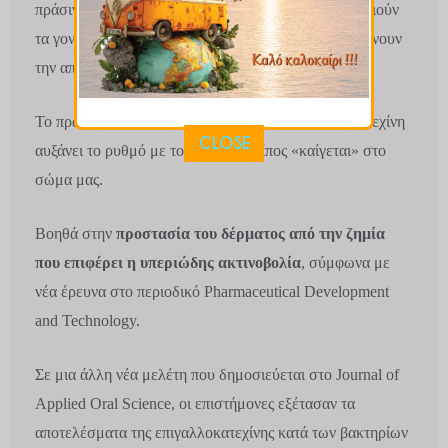
πράσινο τσάι, όπως και οι άλλες κατεχίνες, ενεργοποιούν
τα γονίδια καύσης του λίπους της κοιλίας και επιταχύνουν
την απώλεια βάρους κατά 77%.
Το πράσινο τσάι
διασπά το λίπος
και η επιγαλλοκατεχίνη
CLOSE
αυξάνει το ρυθμό με τον οποίο το λίπος «καίγεται» στο
σώμα μας.
Βοηθά στην
προστασία του δέρματος από την ζημία
που επιφέρει η υπεριώδης ακτινοβολία
, σύμφωνα με
νέα έρευνα στο περιοδικό Pharmaceutical Development
and Technology.
Σε μια άλλη νέα μελέτη που δημοσιεύεται στο Journal of
Applied Oral Science, οι επιστήμονες εξέτασαν τα
αποτελέσματα της επιγαλλοκατεχίνης κατά των βακτηρίων