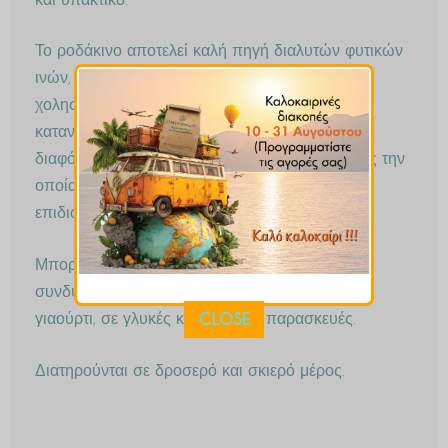
και υπακτικό.
Το ροδάκινο αποτελεί καλή πηγή διαλυτών φυτικών
ινών, συμβάλλοντας έτσι στη μείωση της LDL-
χοληστερόλης, γι αυτό συστήνεται η συχνή του
κατανάλωση, ενώ λόγω του ογκώδους των
διαφόρων λαχανικών και της χαμηλής ενέργειας την
οποία παρέχουν καταναλώνονται από όσους
επιδιώκουν να αδυνατίσουν.
Μπορείτε να την καταναλώσετε μόνη ή σε
συνδυασμό με ξηρούς καρπούς. Σε σαλάτες, σε
CLOSE
γιαούρτι, σε γλυκές και αλμυρές παρασκευές.
Διατηρούνται σε δροσερό και σκιερό μέρος.