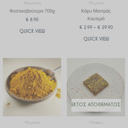
Αλείμματα
Μίγματα
Φυστικοβούτυρο 700g
Κάρυ Μαντράς
Καυτερό
€
8.90
€
2.99
–
€
29.90
QUICK VIEW
QUICK VIEW
Price
range:
€ 2.99
through
€ 29.90
ΕΚΤΌΣ ΑΠΟΘΈΜΑΤΟΣ
Μίγματα
Μπάρες