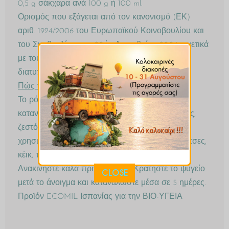
0,5 g σάκχαρα ανά 100 g ή 100 ml.
Ορισμός που εξάγεται από τον κανονισμό (ΕΚ)
αριθ. 1924/2006 του Ευρωπαϊκού Κοινοβουλίου και
του Συμβουλίου, της 20ής Δεκεμβρίου 2006, σχετικά
με τους ισχυρισμούς διατροφής και υγείας που
διατυπώνονται για τα τρόφιμα.
Πώς να χρησιμοποιήσετε
Το ρόφημα καρύδας ECOMIL μπορεί να
καταναλωθεί σε οποιαδήποτε στιγμή της ημέρας,
ζεστό ή κρύο, στο τσάι ή καφέ, και μπορεί να
χρησιμοποιηθεί επίσης στις συνταγές σας: σάλτσες,
κέικ, τηγανίτες, πουτίγκες.
Ανακινήστε καλά πριν ανοίξετε. Κρατήστε το ψυγείο
CLOSE
μετά το άνοιγμα και καταναλώστε μέσα σε 5 ημέρες.
Προϊόν ECOMIL Ισπανίας για την ΒΙΟ-ΥΓΕΙΑ