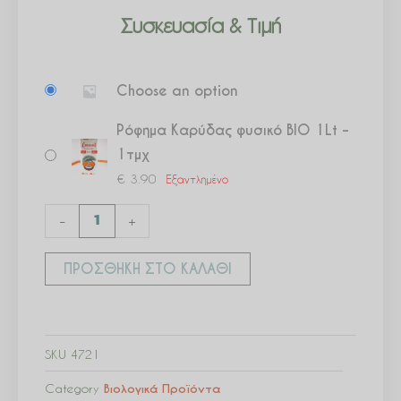
Συσκευασία & Τιμή
Ρόφημα
Choose an option
Καρύδας
φυσικό
Ρόφημα Καρύδας φυσικό ΒΙΟ 1Lt –
ΒΙΟ
1τμχ
1Lt
€
3.90
Εξαντλημένο
ποσότητα
-
+
ΠΡΟΣΘΉΚΗ ΣΤΟ ΚΑΛΆΘΙ
SKU
4721
Category
Βιολογικά Προϊόντα