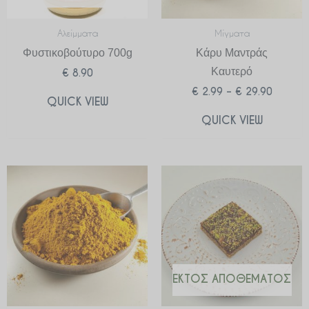
Αλείμματα
Μίγματα
Φυστικοβούτυρο 700g
Κάρυ Μαντράς
Καυτερό
€
8.90
€
2.99
–
€
29.90
QUICK VIEW
QUICK VIEW
Price
range:
€ 2.99
through
€ 29.90
ΕΚΤΌΣ ΑΠΟΘΈΜΑΤΟΣ