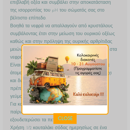
επιβλαβή οξέα και συμβάλει στην αποκατάσταση
της ισορροπίας του pH του σώματός σας στο
βέλτιστο επίπεδο.
Βοηθά τα νεφρά να απαλλαγούν από κρυστάλους
συμβάλοντας έτσι στην μείωση του ουρικού οξέως
καθώς και στην πρόληψη της ουρικής αρθρίτιδας
μειώνοντας τον κίνδυνο να εμφανιστούν πέτρες στα
νεφρά
Είναι ένα αντιόξινο και έχει ευεργετική δράση σε
άτομα που υποφέρουν από καούρες στο στομάχι
και δυσπεψία. Στην χρήση του ως αντιόξινο, θα
πρέπει να το λαμβάνετε 1 έως 2 ώρες μετά τα
γεύματα, με ένα γεμάτο ποτήρι νερό.
Για καλύτερο αποτέλεσμα δεν πρέπει να το
παίρνουμε αμέσως μετά το φαγητό γιατί θα
CLOSE
εξουδετερώσει τα πεπτικά υγρά.
Χρήση: 1/2 κουταλάκι σόδας ημερησίως σε ένα