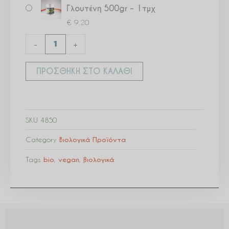
Αλουμίνιο
Γλουτένη 500gr – 1τμχ
και
€
9.20
Γλουτένη
-
+
500gr
ποσότητα
ΠΡΟΣΘΉΚΗ ΣΤΟ ΚΑΛΆΘΙ
SKU
4850
Category
Βιολογικά Προϊόντα
Tags
bio
,
vegan
,
βιολογικά