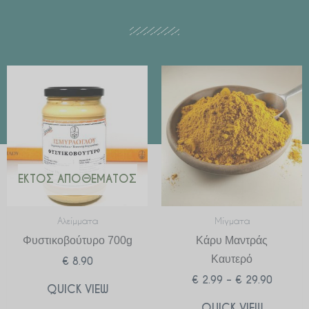
Price
range:
€ 2.99
through
€ 29.90
ΕΚΤΌΣ ΑΠΟΘΈΜΑΤΟΣ
Αλείμματα
Μίγματα
Φυστικοβούτυρο 700g
Κάρυ Μαντράς
Καυτερό
€
8.90
€
2.99
–
€
29.90
QUICK VIEW
QUICK VIEW