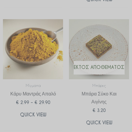
Price
range:
€ 2.99
through
€ 29.90
ΕΚΤΌΣ ΑΠΟΘΈΜΑΤΟΣ
Μίγματα
Μπάρες
Κάρυ Μαντράς Απαλό
Μπάρα Σύκο Και
Αιγίνης
€
2.99
–
€
29.90
€
3.20
QUICK VIEW
QUICK VIEW