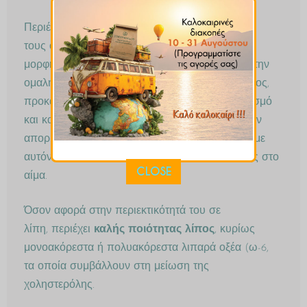
Περιέχει
μικρή αναλογία υδατανθράκων
, από
τους οποίους το μεγαλύτερο μέρος είναι με την
μορφή των φυτικών ινών, οι οποίες βοηθούν στην
ομαλή λειτουργία του γαστρεντερικού συστήματος,
προκαλούν μεγαλύτερο και παρατεταμένο κορεσμό
και καθυστερούν μετά το γεύμα την πέψη και την
απορρόφηση των υδατανθράκων, ρυθμίζοντας με
αυτόν τον τρόπο καλύτερα τα επίπεδα γλυκόζης στο
CLOSE
αίμα.
Όσον αφορά στην περιεκτικότητά του σε
λίπη, περιέχει
καλής ποιότητας λίπος
, κυρίως
μονοακόρεστα ή πολυακόρεστα λιπαρά οξέα (ω-6,
τα οποία συμβάλλουν στη μείωση της
χοληστερόλης.