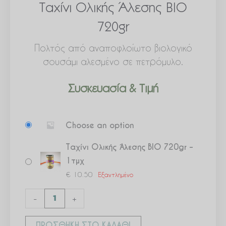
Ταχίνι Ολικής Άλεσης ΒΙΟ
720gr
Πολτός από αναποφλοίωτο βιολογικό
σουσάμι αλεσμένο σε πετρόμυλο.
Συσκευασία & Τιμή
Ταχίνι
Choose an option
Ολικής
Άλεσης
Ταχίνι Ολικής Άλεσης ΒΙΟ 720gr –
ΒΙΟ
1τμχ
720gr
€
10.50
Εξαντλημένο
ποσότητα
-
+
ΠΡΟΣΘΉΚΗ ΣΤΟ ΚΑΛΆΘΙ