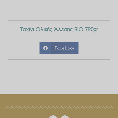
Ταχίνι Ολικής Άλεσης ΒΙΟ 720gr
Facebook
F
I