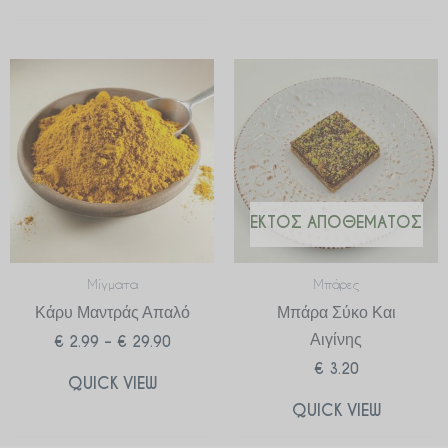
Price
range:
€ 2.99
through
€ 29.90
ΕΚΤΌΣ ΑΠΟΘΈΜΑΤΟΣ
Μίγματα
Μπάρες
Κάρυ Μαντράς Απαλό
Μπάρα Σύκο Και
Αιγίνης
€
2.99
–
€
29.90
€
3.20
QUICK VIEW
QUICK VIEW