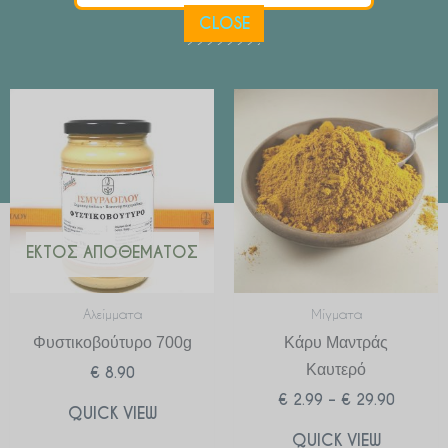
CLOSE
Price
range:
€ 2.99
through
€ 29.90
ΕΚΤΌΣ ΑΠΟΘΈΜΑΤΟΣ
Αλείμματα
Μίγματα
Φυστικοβούτυρο 700g
Κάρυ Μαντράς
Καυτερό
€
8.90
€
2.99
–
€
29.90
QUICK VIEW
QUICK VIEW