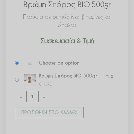
Βρώμη Σπόρος ΒΙΟ 500gr
Πλούσια σε φυτικές ίνες, βιταμίνες και
μέταλλα.
Συσκευασία & Τιμή
Βρώμη
Choose an option
Σπόρος
ΒΙΟ
Βρώμη Σπόρος ΒΙΟ 500gr – 1τμχ
500gr
€
1.90
ποσότητα
-
+
ΠΡΟΣΘΉΚΗ ΣΤΟ ΚΑΛΆΘΙ