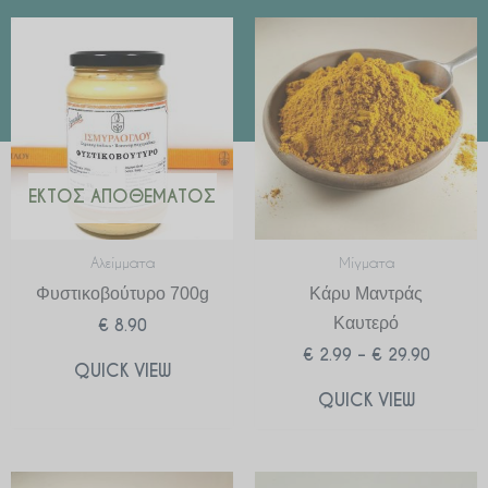
Price
range:
€ 2.99
through
€ 29.90
ΕΚΤΌΣ ΑΠΟΘΈΜΑΤΟΣ
Αλείμματα
Μίγματα
Φυστικοβούτυρο 700g
Κάρυ Μαντράς
Καυτερό
€
8.90
€
2.99
–
€
29.90
QUICK VIEW
QUICK VIEW
Price