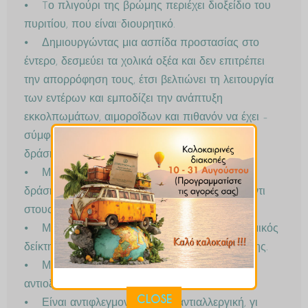
⦁ Tο πλιγούρι της βρώμης περιέχει διοξείδιο του
πυριτίου, που είναι¨διουρητικό.
⦁ Δημιουργώντας μια ασπίδα προστασίας στο
έντερο, δεσμεύει τα χολικά οξέα και δεν επιτρέπει
την απορρόφηση τους, έτσι βελτιώνει τη λειτουργία
των εντέρων και εμποδίζει την ανάπτυξη
εκκολπωμάτων, αιμοροΐδων και πιθανόν να έχει –
σύμφωνα με τελευταίες έρευνες- αντικαρκινική
δράση.
⦁ Με τη β-γλυκάνη που περιέχει, ενισχύει τη
δράση του ανοσοποιητικού συστήματος απέναντι
στους ιούς και τα παράσιτα.
⦁ Με τη β-γλυκάνη επίσης ελέγχεται ο γλυκαιμικός
δείκτης και περιορίζεται η έκκριση της ινσουλίνης.
⦁ Με τις πολυφαινόλες που περιέχει, έχει
αντιοξειδωτική δράση.
CLOSE
⦁ Είναι αντιφλεγμονώδης και αντιαλλεργική, γι