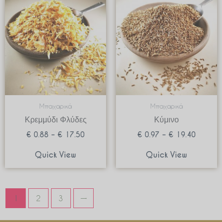
range:
range:
€ 0.88
€ 0.97
through
through
€ 17.50
€ 19.4
Μπαχαρικά
Μπαχαρικά
Κρεμμύδι Φλύδες
Κύμινο
€
0.88
–
€
17.50
€
0.97
–
€
19.40
Quick View
Quick View
1
2
3
→