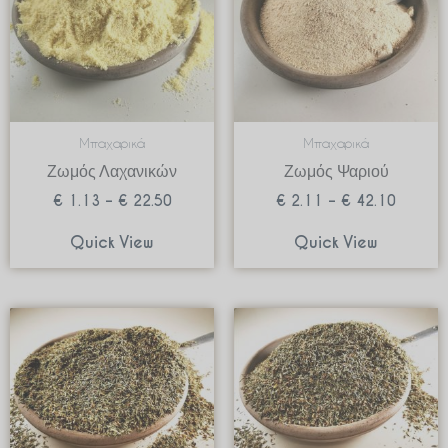
Μπαχαρικά
Μπαχαρικά
Ζωμός Λαχανικών
Ζωμός Ψαριού
€
1.13
–
€
22.50
€
2.11
–
€
42.10
Quick View
Quick View
Price
Price
range:
range:
€ 1.15
€ 0.85
through
through
€ 22.90
€ 16.9