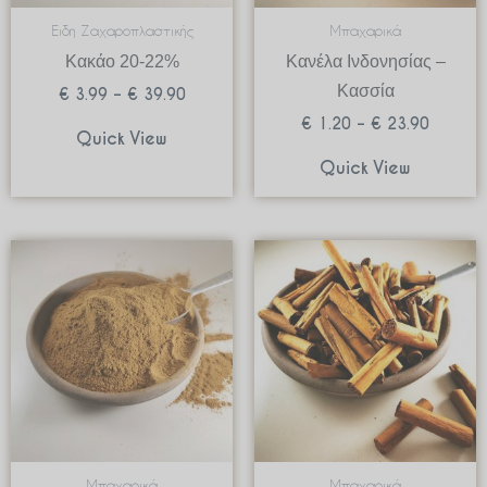
Ειδη Ζαχαροπλαστικής
Μπαχαρικά
Κακάο 20-22%
Κανέλα Ινδονησίας –
Κασσία
€
3.99
–
€
39.90
€
1.20
–
€
23.90
Quick View
Quick View
Price
Price
range:
range:
€ 0.95
€ 2.45
through
through
€ 18.90
€ 48.90
Μπαχαρικά
Μπαχαρικά