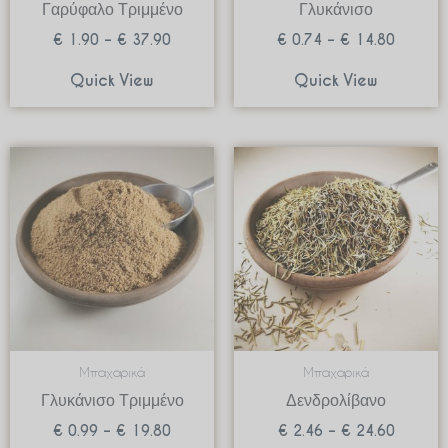
Γαρύφαλο Τριμμένο
Γλυκάνισο
€
1.90
–
€
37.90
€
0.74
–
€
14.80
Quick View
Quick View
Price
Price
range:
range:
€ 0.99
€ 2.46
through
through
€ 19.80
€ 24.60
Μπαχαρικά
Μπαχαρικά
Γλυκάνισο Τριμμένο
Δενδρολίβανο
€
0.99
–
€
19.80
€
2.46
–
€
24.60