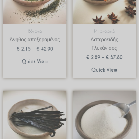
Βότανα
Μπαχαρικά
Άνηθος αποξηραμένος
Αστεροειδής
Γλυκάνισος
€
2.15
–
€
42.90
€
2.89
–
€
57.80
Quick View
Quick View
Price
range:
€ 2.37
through
€ 35.55