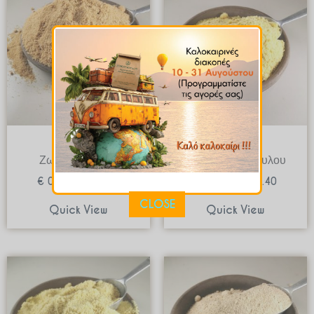
range:
range:
€ 0.97
€ 0.97
through
through
€ 19.40
€ 19.4
Μπαχαρικά
Μπαχαρικά
Ζωμός Βοδινού
Ζωμός Κοτόπουλου
€
0.97
–
€
19.40
€
0.97
–
€
19.40
CLOSE
Quick View
Quick View
Price
Price
range:
range:
€ 1.13
€ 2.11
through
through
€ 22.50
€ 42.1