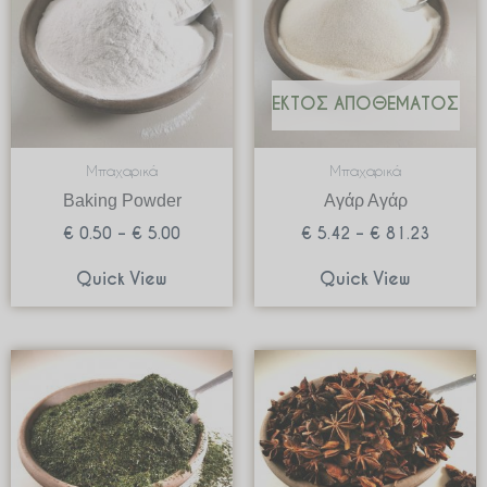
€ 5.00
€ 81.2
ΕΚΤΌΣ ΑΠΟΘΈΜΑΤΟΣ
Μπαχαρικά
Μπαχαρικά
Baking Powder
Αγάρ Αγάρ
€
0.50
–
€
5.00
€
5.42
–
€
81.23
Quick View
Quick View
Price
Price
range:
range:
€ 2.15
€ 2.89
through
through
€ 42.90
€ 57.80