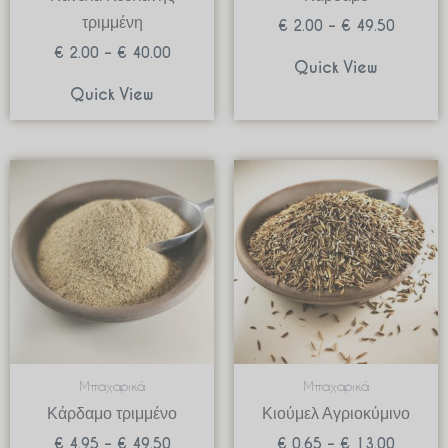
τριμμένη
€
2.00
–
€
49.50
€
2.00
–
€
40.00
Quick View
Quick View
Price
Price
range:
range:
€ 4.95
€ 0.65
through
through
€ 49.50
€ 13.0
Μπαχαρικά
Μπαχαρικά
Κάρδαμο τριμμένο
Κιούμελ Αγριοκύμινο
€
4.95
–
€
49.50
€
0.65
–
€
13.00