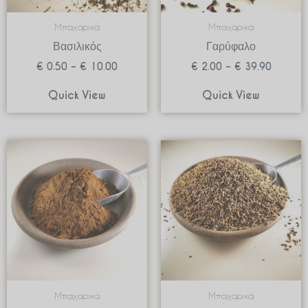
Μπαχαρικά
Μπαχαρικά
Βασιλικός
Γαρύφαλο
€
0.50
–
€
10.00
€
2.00
–
€
39.90
Quick View
Quick View
Price
Price
range:
range:
€ 1.90
€ 0.74
through
through
€ 37.90
€ 14.8
Μπαχαρικά
Μπαχαρικά