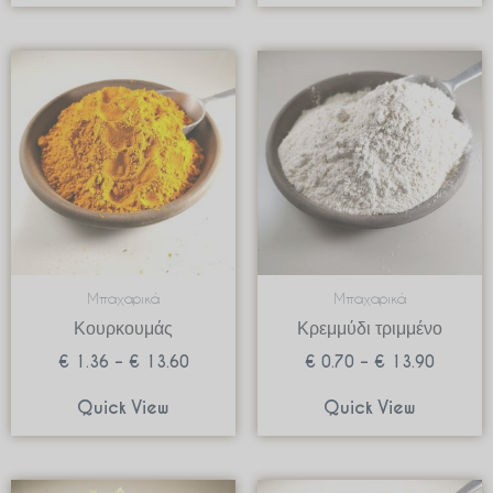
Price
Price
range:
range:
€ 1.36
€ 0.70
through
through
€ 13.60
€ 13.9
Μπαχαρικά
Μπαχαρικά
Κουρκουμάς
Κρεμμύδι τριμμένο
€
1.36
–
€
13.60
€
0.70
–
€
13.90
Quick View
Quick View
Price
Price