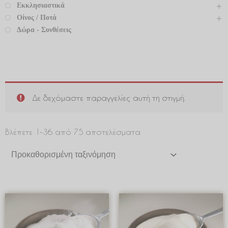
Εκκλησιαστικά
Οίνος / Ποτά
Δώρα - Συνθέσεις
Δε δεχόμαστε παραγγελίες αυτή τη στιγμή.
Βλέπετε 1–36 από 75 αποτελέσματα
Price
Price
range:
range:
€ 0.50
€ 5.42
through
through