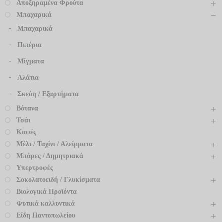
Αποξηραμένα Φρούτα
Μπαχαρικά
Μπαχαρικά
Πιπέρια
Μίγματα
Αλάτια
Σκεύη / Εξαρτήματα
Βότανα
Τσάι
Καφές
Μέλι / Ταχίνι / Αλείμματα
Μπάρες / Δημητριακά
Υπερτροφές
Σοκολατοειδή / Γλυκίσματα
Βιολογικά Προϊόντα
Φυτικά καλλυντικά
Είδη Παντοπωλείου