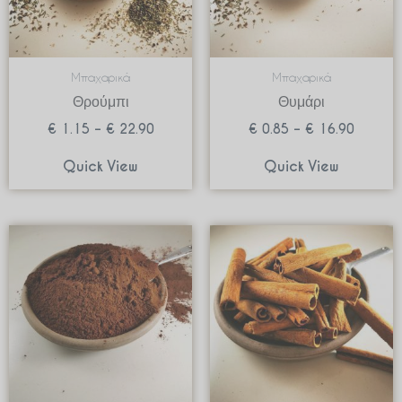
Μπαχαρικά
Μπαχαρικά
Θρούμπι
Θυμάρι
€
1.15
–
€
22.90
€
0.85
–
€
16.90
Quick View
Quick View
Price
Price
range:
range:
€ 3.99
€ 1.20
through
through
€ 39.90
€ 23.90