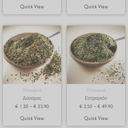
Quick View
Quick View
Price
Price
range:
range:
€ 1.20
€ 2.50
through
through
€ 23.90
€ 49.90
Μπαχαρικά
Μπαχαρικά
Δύοσμος
Εστραγκόν
€
1.20
–
€
23.90
€
2.50
–
€
49.90
Quick View
Quick View