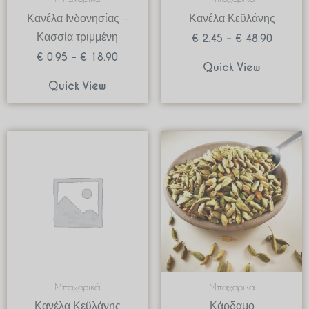
Κανέλα Ινδονησίας –
Κανέλα Κεϋλάνης
Κασσία τριμμένη
€
2.45
–
€
48.90
€
0.95
–
€
18.90
Quick View
Quick View
Price
Price
range:
range:
€ 2.00
€ 2.00
through
through
€ 40.00
€ 49.50
Μπαχαρικά
Μπαχαρικά
Κανέλα Κεϋλάνης
Κάρδαμο