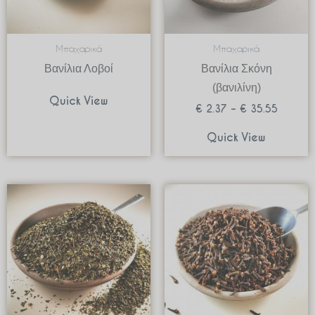
Μπαχαρικά
Μπαχαρικά
Βανίλια Λοβοί
Βανίλια Σκόνη
(βανιλίνη)
Quick View
€
2.37
–
€
35.55
Quick View
Price
Price
range:
range:
€ 0.50
€ 2.00
through
through
€ 10.00
€ 39.90