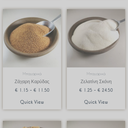
Price
Price
range:
range:
€ 1.15
€ 1.25
through
through
€ 11.50
€ 24.50
Μπαχαρικά
Μπαχαρικά
Ζάχαρη Καρύδας
Ζελατίνη Σκόνη
€
1.15
–
€
11.50
€
1.25
–
€
24.50
Quick View
Quick View
Price
Price