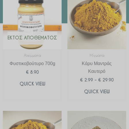
€ 2.99
through
€ 29.90
ΕΚΤΌΣ ΑΠΟΘΈΜΑΤΟΣ
Αλείμματα
Μίγματα
Φυστικοβούτυρο 700g
Κάρυ Μαντράς
Καυτερό
€
8.90
€
2.99
–
€
29.90
QUICK VIEW
QUICK VIEW
Price
range:
€ 2.99
through