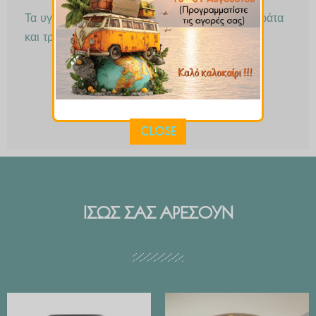
Τα υγιεινά “πατατάκια”, με εξαιρετική γεύση, αφράτα
και τραγανά.
CLOSE
ΙΣΩΣ ΣΑΣ ΑΡΕΣΟΥΝ
Price
range: