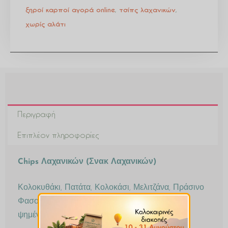
ξηροί καρποί αγορά online
,
τσίπς λαχανικών
,
χωρίς αλάτι
Περιγραφή
Επιπλέον πληροφορίες
Chips Λαχανικών (Σνακ Λαχανικών)
Κολοκυθάκι, Πατάτα, Κολοκάσι, Μελιτζάνα, Πράσινο
Φασολάκι, Καρότο, αποξηραμένα και ελαφρά
ψημένα, σε λεπτές φέτες και μπαστουνάκια.