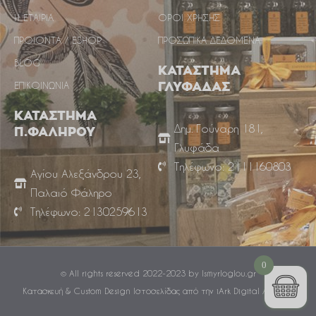
Η ΕΤΑΙΡΙΑ
ΟΡΟΙ ΧΡΗΣΗΣ
ΠΡΟΙΟΝΤΑ / ESHOP
ΠΡΟΣΩΠΙΚΑ ΔΕΔΟΜΕΝΑ
BLOG
ΚΑΤΑΣΤΗΜΑ
ΕΠΙΚΟΙΝΩΝΙΑ
ΓΛΥΦΑΔΑΣ
ΚΑΤΑΣΤΗΜΑ
Δημ. Γούναρη 181,
Π.ΦΑΛΗΡΟΥ
Γλυφάδα
Τηλέφωνο: 2111160803
Αγίου Αλεξάνδρου 23,
Παλαιό Φάληρο
Τηλέφωνο: 2130259613
0
© All rights reserved 2022-2023 by Ismyrloglou.gr
Κατασκευή & Custom Design Ιστοσελίδας από την iArk Digital Agency