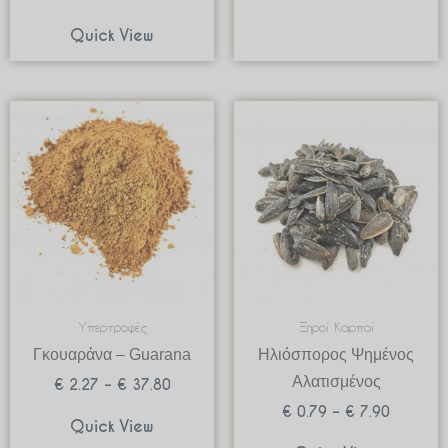
Quick View
Price
Price
range:
range:
€ 2.27
€ 0.79
through
through
€ 37.80
€ 7.90
Υπερτροφές
Ξηροί Καρποί
Γκουαράνα – Guarana
Ηλιόσπορος Ψημένος
Αλατισμένος
€
2.27
–
€
37.80
€
0.79
–
€
7.90
Quick View