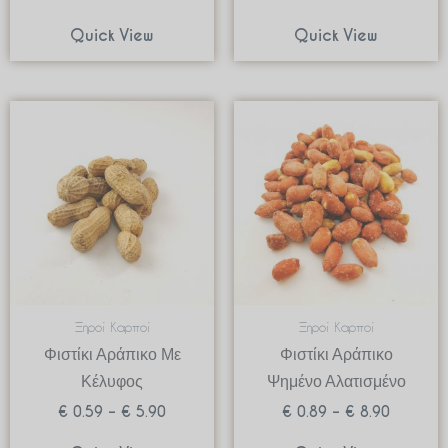
Quick View
Quick View
Price
Price
range:
range:
€ 0.59
€ 0.89
through
through
€ 5.90
€ 8.90
Ξηροί Καρποί
Ξηροί Καρποί
Φιστίκι Αράπικο Με
Φιστίκι Αράπικο
Κέλυφος
Ψημένο Αλατισμένο
€
0.59
–
€
5.90
€
0.89
–
€
8.90