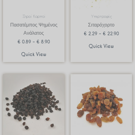
Ξηροί Καρποί
Υπερτροφές
Πασατέμπος Ψημένος
Σιταρόχορτο
Ανάλατος
€
2.29
–
€
22.90
€
0.89
–
€
8.90
Quick View
Quick View
Price
Price
range:
range:
€ 0.69
€ 1.35
through
through
€ 6.90
€ 13.5