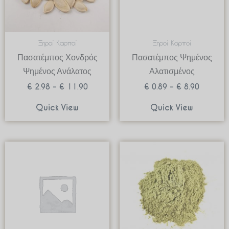
Ξηροί Καρποί
Ξηροί Καρποί
Πασατέμπος Χονδρός
Πασατέμπος Ψημένος
Ψημένος Ανάλατος
Αλατισμένος
€
2.98
–
€
11.90
€
0.89
–
€
8.90
Quick View
Quick View
Price
Price
range:
range:
€ 0.89
€ 2.29
through
through
€ 8.90
€ 22.90