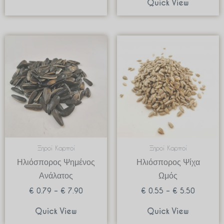
Quick View
Price
Price
range:
range:
€ 0.79
€ 0.55
through
through
€ 7.90
€ 5.50
Ξηροί Καρποί
Ξηροί Καρποί
Ηλιόσπορος Ψημένος
Ηλιόσπορος Ψίχα
Ανάλατος
Ωμός
€
0.79
–
€
7.90
€
0.55
–
€
5.50
Quick View
Quick View