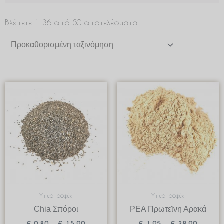
Βλέπετε 1–36 από 50 αποτελέσματα
Price
Price
range:
range:
€ 0.80
€ 1.95
through
through
€ 15.90
€ 38.90
Υπερτροφές
Υπερτροφές
Chia Σπόροι
PEA Πρωτεϊνη Αρακά