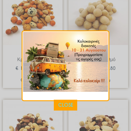
through
through
€ 17.90
€ 42.80
Ξηροί Καρποί
Ξηροί Καρποί
Κράκερ Ρυζιού
Μακαντάμια Ωμό
€
1.79
–
€
17.90
€
4.28
–
€
42.80
Quick View
Quick View
Price
Price
CLOSE
range:
range:
€ 3.29
€ 3.29
through
through
€ 32.90
€ 32.90