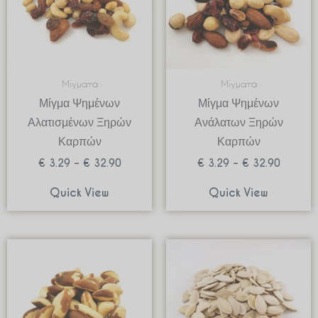
Μίγματα
Μίγματα
Μίγμα Ψημένων
Μίγμα Ψημένων
Αλατισμένων Ξηρών
Ανάλατων Ξηρών
Καρπών
Καρπών
€
3.29
–
€
32.90
€
3.29
–
€
32.90
Quick View
Quick View
Price
Price
range:
range:
€ 3.99
€ 2.98
through
through
€ 39.90
€ 11.9