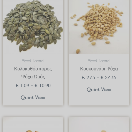
range:
range:
€ 1.09
€ 2.75
through
through
€ 10.90
€ 27.45
Ξηροί Καρποί
Ξηροί Καρποί
Κολοκυθόσπορος
Κουκουνάρι Ψύχα
Ψύχα Ωμός
€
2.75
–
€
27.45
€
1.09
–
€
10.90
Quick View
Quick View
Price
Price
range:
range:
€ 1.79
€ 4.28