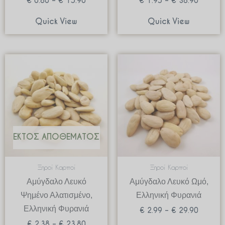
€
0.80
–
€
15.90
€
1.95
–
€
38.90
Quick View
Quick View
Price
Price
range:
range:
€ 2.38
€ 2.99
through
through
€ 23.80
€ 29.90
ΕΚΤΌΣ ΑΠΟΘΈΜΑΤΟΣ
Ξηροί Καρποί
Ξηροί Καρποί
Αμύγδαλο Λευκό
Αμύγδαλο Λευκό Ωμό,
Ψημένο Αλατισμένο,
Ελληνική Φυρανιά
Ελληνική Φυρανιά
€
2.99
–
€
29.90
€
2.38
–
€
23.80