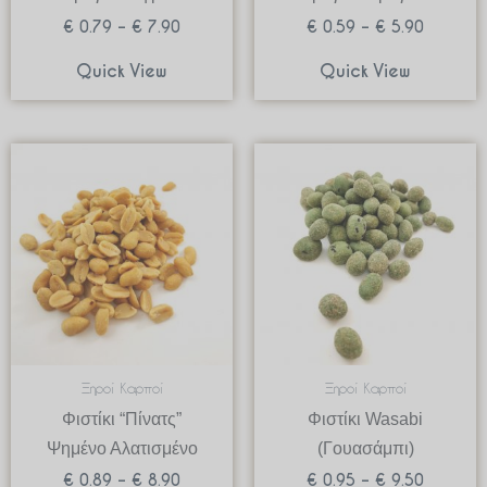
€
0.79
–
€
7.90
€
0.59
–
€
5.90
Quick View
Quick View
Price
Price
range:
range:
€ 0.89
€ 0.95
through
through
€ 8.90
€ 9.50
Ξηροί Καρποί
Ξηροί Καρποί
Φιστίκι “Πίνατς”
Φιστίκι Wasabi
Ψημένο Αλατισμένο
(Γουασάμπι)
€
0.89
–
€
8.90
€
0.95
–
€
9.50