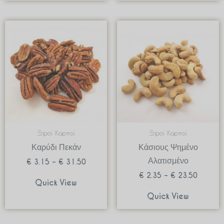
Price
Price
range:
range:
€ 3.15
€ 2.35
through
through
€ 31.50
€ 23.50
Ξηροί Καρποί
Ξηροί Καρποί
Καρύδι Πεκάν
Κάσιους Ψημένο
Αλατισμένο
€
3.15
–
€
31.50
€
2.35
–
€
23.50
Quick View
Quick View