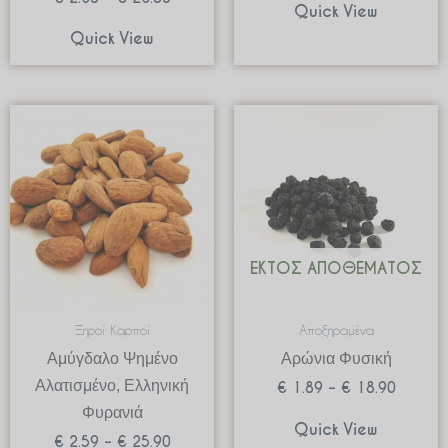
Quick View
Quick View
Price
Price
range:
range:
€ 2.59
€ 1.89
through
through
€ 25.90
€ 18.9
ΕΚΤΌΣ ΑΠΟΘΈΜΑΤΟΣ
Ξηροί Καρποί
Αποξηραμένα
Αμύγδαλο Ψημένο
Αρώνια Φυσική
Αλατισμένο, Ελληνική
€
1.89
–
€
18.90
Φυρανιά
Quick View
€
2.59
–
€
25.90