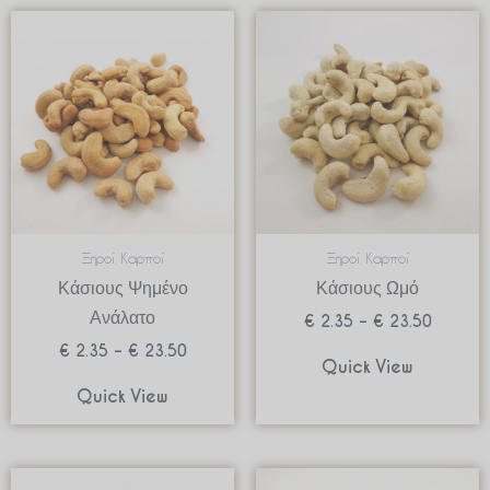
Price
Price
range:
range:
€ 2.35
€ 2.35
through
through
€ 23.50
€ 23.50
Ξηροί Καρποί
Ξηροί Καρποί
Κάσιους Ψημένο
Κάσιους Ωμό
Ανάλατο
€
2.35
–
€
23.50
€
2.35
–
€
23.50
Quick View
Quick View
Price
Price