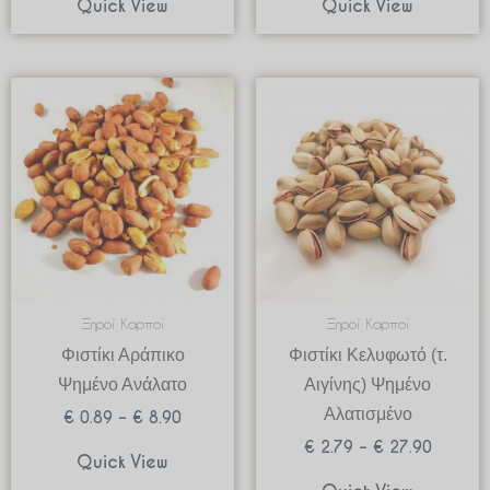
Quick View
Quick View
Price
Price
range:
range:
€ 0.89
€ 2.79
through
through
€ 8.90
€ 27.90
Ξηροί Καρποί
Ξηροί Καρποί
Φιστίκι Αράπικο
Φιστίκι Κελυφωτό (τ.
Ψημένο Ανάλατο
Αιγίνης) Ψημένο
Αλατισμένο
€
0.89
–
€
8.90
€
2.79
–
€
27.90
Quick View