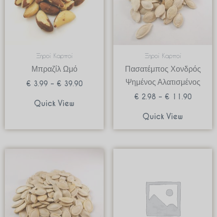
Ξηροί Καρποί
Ξηροί Καρποί
Μπραζίλ Ωμό
Πασατέμπος Χονδρός
Ψημένος Αλατισμένος
€
3.99
–
€
39.90
€
2.98
–
€
11.90
Quick View
Quick View
Price
Price
range:
range:
€ 2.98
€ 0.89
through
through
€ 11.90
€ 8.90