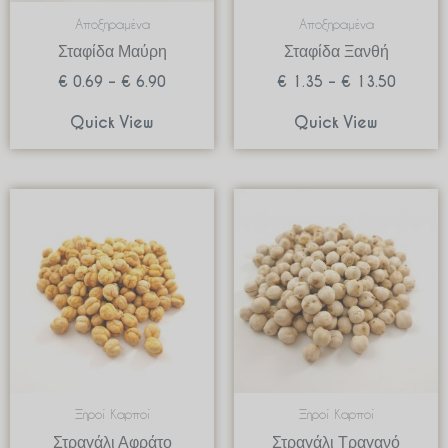
Αποξηραμένα
Αποξηραμένα
Σταφίδα Μαύρη
Σταφίδα Ξανθή
€
0.69
–
€
6.90
€
1.35
–
€
13.50
Quick View
Quick View
Price
Price
range:
range:
€ 0.79
€ 0.59
through
through
€ 7.90
€ 5.90
Ξηροί Καρποί
Ξηροί Καρποί
Στραγάλι Αφράτο
Στραγάλι Τραγανό